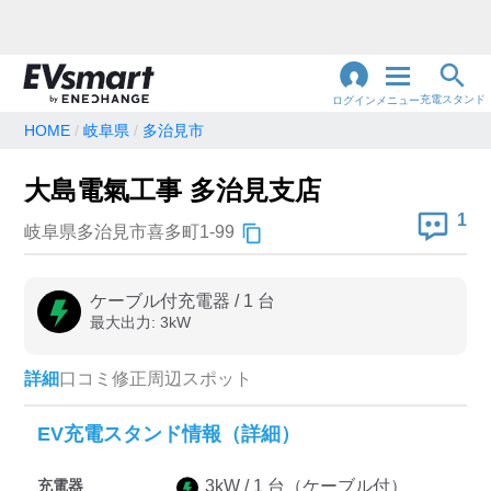
充電スタンド
ログイン
メニュー
HOME
岐阜県
多治見市
閉
じ
地名・観光スポット・住所
大島電氣工事 多治見支店
で検索
る
1
岐阜県多治見市喜多町1-99
充電器の種類
ケーブル付充電器
/
1
台
最大出力:
3
kW
急速充電器のみ表示
急速無料のみ表示
高速道路上のみ表示
24時間営業のみ表示
詳細
口コミ
修正
周辺スポット
EV充電スタンド情報（詳細）
認証システム
充電器
3
kW /
1
台
（ケーブル付）
e-Mobility Power
EV充電エネチェンジ