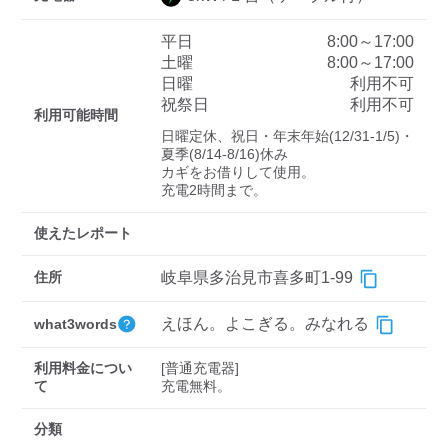
平日
8:00～17:00
土曜
8:00～17:00
ディーラー
日曜
利用不可
祝祭日
利用不可
三菱ディーラーを表示
日産ディーラーを表示
利用可能時間
日曜定休、祝日・年末年始(12/31-1/5)・
トヨタディーラーを表
夏季(8/14-8/16)休み

示
カギをお借りして使用。

充電2時間まで。
充電器の出力
使えたレポート
すべて
中速-20kW-以上
急速-44kW-以上
住所
岐阜県多治見市喜多町1-99
車種
えほん。よこぎる。みなれる
what3words
利用料金につい
[普通充電器]

て
充電無料。
分類