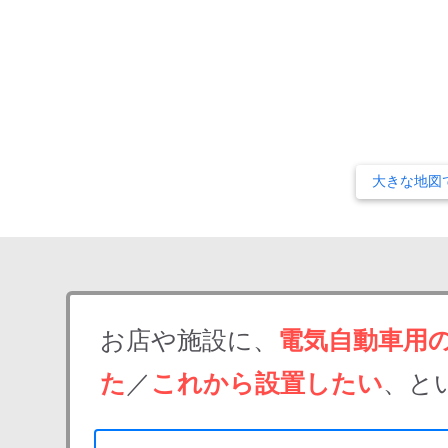
大きな地図
お店や施設に、
電気自動車用
た
／
これから設置したい
、と