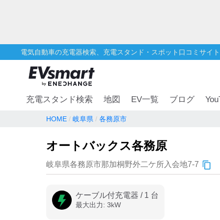
電気自動車の充電器検索、充電スタンド・スポット口コミサイト
You
充電スタンド検索
地図
EV一覧
ブログ
HOME
岐阜県
各務原市
オートバックス各務原
岐阜県各務原市那加桐野外二ケ所入会地7-7
ケーブル付充電器
/
1
台
最大出力:
3
kW