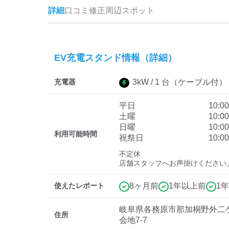
詳細
口コミ
修正
周辺スポット
EV充電スタンド情報（詳細）
充電器
3
kW /
1
台
（ケーブル付）
平日
10:0
土曜
10:0
日曜
10:0
利用可能時間
祝祭日
10:0
不定休

店舗スタッフへお声掛けください
使えたレポート
8ヶ月前
1年以上前
1
岐阜県各務原市那加桐野外二
住所
会地7-7