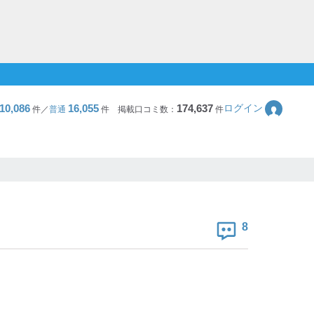
10,086
16,055
174,637
ログイン
件／
普通
件
掲載口コミ数：
件
8