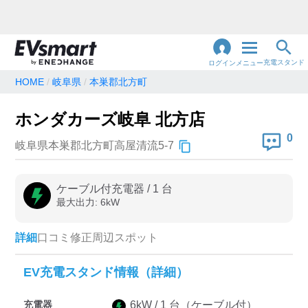
充電スタンド
ログイン
メニュー
HOME
岐阜県
本巣郡北方町
閉
じ
地名・観光スポット・住所
ホンダカーズ岐阜 北方店
で検索
る
0
岐阜県本巣郡北方町高屋清流5-7
充電器の種類
ケーブル付充電器
/
1
台
最大出力:
6
kW
急速充電器のみ表示
急速無料のみ表示
高速道路上のみ表示
24時間営業のみ表示
詳細
口コミ
修正
周辺スポット
EV充電スタンド情報（詳細）
認証システム
充電器
6
kW /
1
台
（ケーブル付）
e-Mobility Power
EV充電エネチェンジ