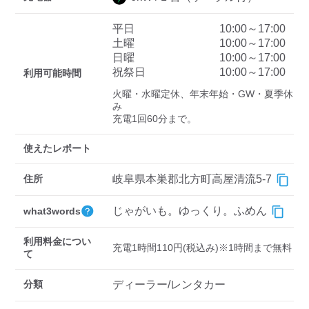
平日
10:00～17:00
土曜
10:00～17:00
ディーラー
日曜
10:00～17:00
祝祭日
10:00～17:00
利用可能時間
三菱ディーラーを表示
日産ディーラーを表示
火曜・水曜定休、年末年始・GW・夏季休
トヨタディーラーを表
み

示
充電1回60分まで。
充電器の出力
使えたレポート
すべて
中速-20kW-以上
急速-44kW-以上
住所
岐阜県本巣郡北方町高屋清流5-7
じゃがいも。ゆっくり。ふめん
what3words
車種
利用料金につい
充電1時間110円(税込み)※1時間まで無料
て
分類
ディーラー/レンタカー