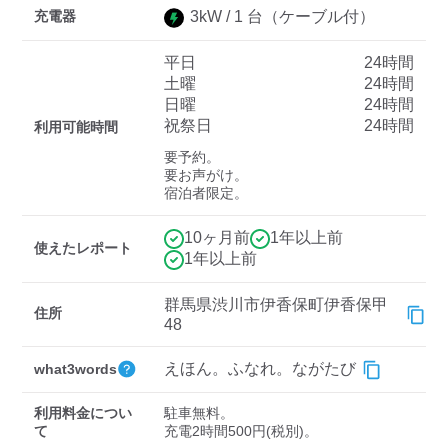
充電器
3
kW /
1
台
（ケーブル付）
平日
24時間
ディーラー
土曜
24時間
日曜
24時間
三菱ディーラーを表示
日産ディーラーを表示
祝祭日
24時間
利用可能時間
トヨタディーラーを表
要予約。

示
要お声がけ。

宿泊者限定。
充電器の出力
10ヶ月前
1年以上前
使えたレポート
すべて
中速-20kW-以上
急速-44kW-以上
1年以上前
群馬県渋川市伊香保町伊香保甲
住所
車種
48
えほん。ふなれ。ながたび
what3words
利用料金につい
駐車無料。

て
充電2時間500円(税別)。