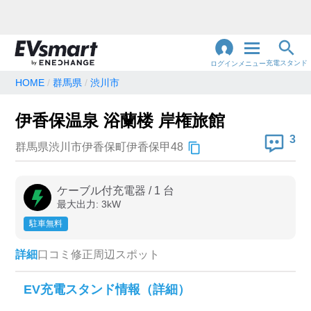
充電スタンド
ログイン
メニュー
HOME
群馬県
渋川市
閉
じ
地名・観光スポット・住所
伊香保温泉 浴蘭楼 岸権旅館
で検索
る
3
群馬県渋川市伊香保町伊香保甲48
充電器の種類
ケーブル付充電器
/
1
台
最大出力:
3
kW
急速充電器のみ表示
急速無料のみ表示
駐車無料
高速道路上のみ表示
24時間営業のみ表示
詳細
口コミ
修正
周辺スポット
認証システム
EV充電スタンド情報（詳細）
e-Mobility Power
EV充電エネチェンジ