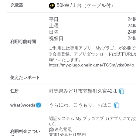
充電器
50
kW /
1
台
（ケーブル付）
平日
24
ディーラー
土曜
24
日曜
24
三菱ディーラーを表示
日産ディーラーを表示
祝祭日
24
利用可能時間
トヨタディーラーを表
ご利用には専用アプリ「Myプラゴ」が必要です
示
※会員登録、アプリダウンロードは以下URL
願いいたします。

充電器の出力
https://my-plugo.onelink.me/TG5m/ytkd0n4o
すべて
中速-20kW-以上
急速-44kW-以上
使えたレポート
住所
群馬県みどり市笠懸町久宮42-1
車種
うらにわ。こうもり。おはこ
what3words
認証システム:My プラゴアプリ(アプリにて
い)。

[急速充電器]

利用料金につい
充電1分あたり55円
