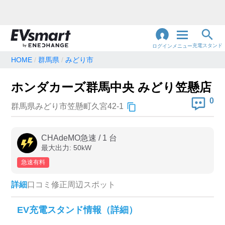
充電スタンド
ログイン
メニュー
HOME
群馬県
みどり市
閉
じ
地名・観光スポット・住所
ホンダカーズ群馬中央 みどり笠懸店
で検索
る
0
群馬県みどり市笠懸町久宮42-1
充電器の種類
CHAdeMO急速
/
1
台
最大出力:
50
kW
急速充電器のみ表示
急速無料のみ表示
急速有料
高速道路上のみ表示
24時間営業のみ表示
詳細
口コミ
修正
周辺スポット
認証システム
EV充電スタンド情報（詳細）
e-Mobility Power
EV充電エネチェンジ