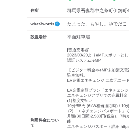
住所
群馬県吾妻郡中之条町伊勢町4
たまった。もやし。ゆでだこ
what3words
設置場所
平面駐車場
[普通充電器]

2023/09/29よりeMPスポットと
認証システム:eMP

【ビジター料金やeMP未加盟充電
駐車無料。

EV充電エネチェンジ:二次元コード
EV充電定額プラン「エネチェンジ
エネチェンジアプリでの充電料金

(1)都度支払い

10分/55円 (6kW相当適応時) / 10分
 (2)「エネチェンジパスポート」での定額支払い

月額(30日間)2,980円(税込)
利用料金につい
能

て
エネチェンジパスポート詳細:https://e