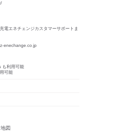


V充電エネチェンジカスタマーサポートま
nechange.co.jp

us も利用可能

も利用可能