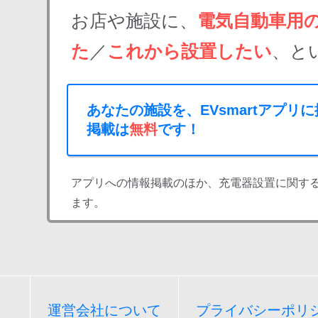
お店や施設に、
電気自動車用
た
／
これから設置したい
、と
あなたの施設を、EVsmartアプリ
掲載は
無料
です！
アプリへの情報掲載のほか、充電器設置に関す
ます。
運営会社について
プライバシーポリ