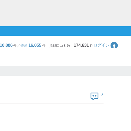
10,086
16,055
174,631
ログイン
件／
普通
件
掲載口コミ数：
件
7