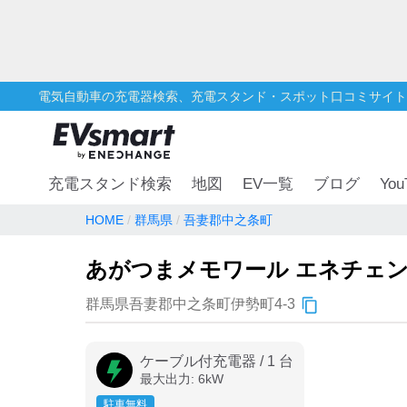
電気自動車の充電器検索、充電スタンド・スポット口コミサイト
You
充電スタンド検索
地図
EV一覧
ブログ
HOME
群馬県
吾妻郡中之条町
あがつまメモワール エネチェ
群馬県吾妻郡中之条町伊勢町4-3
ケーブル付充電器
/
1
台
最大出力:
6
kW
駐車無料