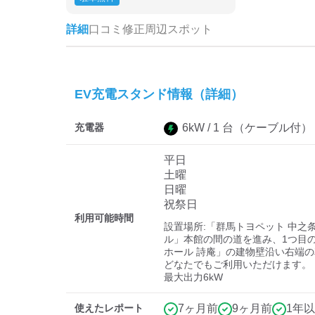
詳細
口コミ
修正
周辺スポット
EV充電スタンド情報（詳細）
充電器
6
kW /
1
台
（ケーブル付）
平日
土曜
日曜
祝祭日
利用可能時間
設置場所:「群馬トヨペット 中之
ル」本館の間の道を進み、1つ目
ホール 詩庵」の建物壁沿い右端の
どなたでもご利用いただけます。

最大出力6kW
使えたレポート
7ヶ月前
9ヶ月前
1年