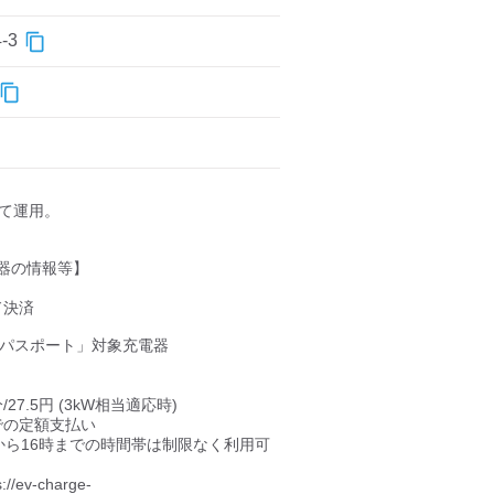
-3
して運用。

器の情報等】

決済

パスポート」対象充電器

/27.5円 (3kW相当適応時)

、7時から16時までの時間帯は制限なく利用可
v-charge-