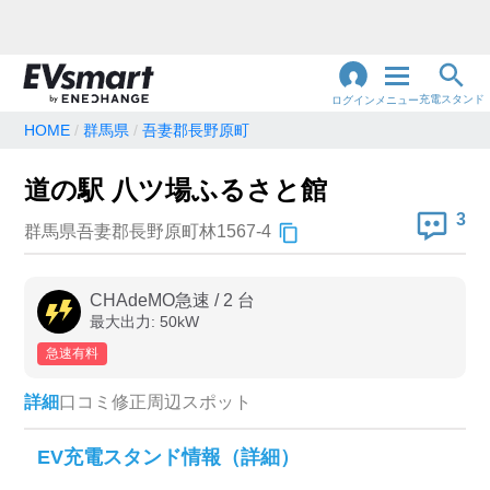
充電スタンド
ログイン
メニュー
HOME
群馬県
吾妻郡長野原町
閉
じ
地名・観光スポット・住所
道の駅 八ツ場ふるさと館
で検索
る
3
群馬県吾妻郡長野原町林1567-4
充電器の種類
CHAdeMO急速
/
2
台
最大出力:
50
kW
急速充電器のみ表示
急速無料のみ表示
急速有料
高速道路上のみ表示
24時間営業のみ表示
詳細
口コミ
修正
周辺スポット
認証システム
EV充電スタンド情報（詳細）
e-Mobility Power
EV充電エネチェンジ