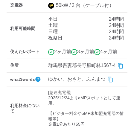
充電器
50
kW /
2
台
（ケーブル付）
平日
24時間
ディーラー
土曜
24時間
利用可能時間
日曜
24時間
三菱ディーラーを表示
日産ディーラーを表示
祝祭日
24時間
トヨタディーラーを表
示
使えたレポート
2ヶ月前
3ヶ月前
4ヶ月前
充電器の出力
住所
群馬県吾妻郡長野原町林1567-4
すべて
中速-20kW-以上
急速-44kW-以上
ゆかい。おさと。ふんまつ
what3words
[急速充電器]

車種
2025/12/24よりeMPスポットとして運
用。

利用料金につい
て
【ビジター料金やeMP未加盟充電器の情
報等】

充電1分あたり55円