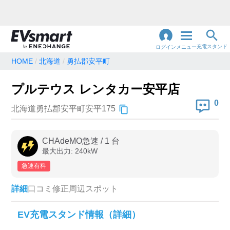
充電スタンド
ログイン
メニュー
HOME
北海道
勇払郡安平町
閉
じ
地名・観光スポット・住所
プルテウス レンタカー安平店
で検索
る
0
北海道勇払郡安平町安平175
充電器の種類
CHAdeMO急速
/
1
台
最大出力:
240
kW
急速充電器のみ表示
急速無料のみ表示
急速有料
高速道路上のみ表示
24時間営業のみ表示
詳細
口コミ
修正
周辺スポット
認証システム
EV充電スタンド情報（詳細）
e-Mobility Power
EV充電エネチェンジ