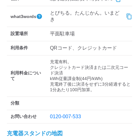
検索する
とびちる。たんじかん。いまど
what3words
き
設置場所
平面駐車場
利用条件
QRコード、クレジットカード
充電有料。

クレジットカード決済または二次元コー
利用料金につい
ド決済

て
kWh従量課金制(44円/kWh) 

充電終了後に決済をせずに3分経過すると
1分あたり100円加算。
分類
お問い合わせ
0120-007-533
充電器スタンドの地図