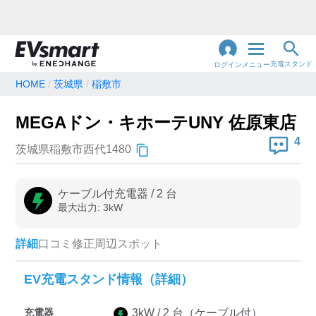
充電スタンド
ログイン
メニュー
HOME
茨城県
稲敷市
閉
じ
地名・観光スポット・住所
MEGAドン・キホーテUNY 佐原東店
で検索
る
4
茨城県稲敷市西代1480
充電器の種類
ケーブル付充電器
/
2
台
最大出力:
3
kW
急速充電器のみ表示
急速無料のみ表示
高速道路上のみ表示
24時間営業のみ表示
詳細
口コミ
修正
周辺スポット
EV充電スタンド情報（詳細）
認証システム
充電器
3
kW /
2
台
（ケーブル付）
e-Mobility Power
EV充電エネチェンジ