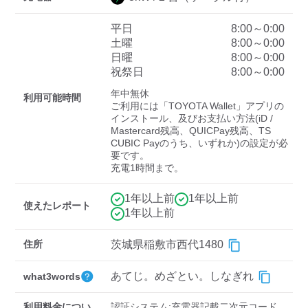
平日
8:00～0:00
土曜
8:00～0:00
ディーラー
日曜
8:00～0:00
祝祭日
8:00～0:00
三菱ディーラーを表示
日産ディーラーを表示
年中無休

トヨタディーラーを表
利用可能時間
ご利用には「TOYOTA Wallet」アプリの
示
インストール、及びお支払い方法(iD / 
Mastercard残高、QUICPay残高、TS 
CUBIC Payのうち、いずれか)の設定が必
充電器の出力
要です。

充電1時間まで。
すべて
中速-20kW-以上
急速-44kW-以上
1年以上前
1年以上前
使えたレポート
1年以上前
車種
住所
茨城県稲敷市西代1480
あてじ。めざとい。しなぎれ
what3words
利用料金につい
認証システム:充電器記載二次元コード
