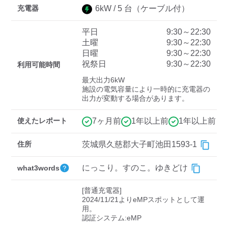
充電器
6
kW /
5
台
（ケーブル付）
平日
9:30～22:30
ディーラー
土曜
9:30～22:30
日曜
9:30～22:30
三菱ディーラーを表示
日産ディーラーを表示
祝祭日
9:30～22:30
利用可能時間
トヨタディーラーを表
最大出力6kW

示
施設の電気容量により一時的に充電器の
出力が変動する場合があります。
充電器の出力
使えたレポート
7ヶ月前
1年以上前
1年以上前
すべて
中速-20kW-以上
急速-44kW-以上
住所
茨城県久慈郡大子町池田1593-1
車種
にっこり。すのこ。ゆきどけ
what3words
[普通充電器]

2024/11/21よりeMPスポットとして運
用。

認証システム:eMP
