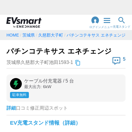
充電スタンド
ログイン
メニュー
HOME
茨城県
久慈郡大子町
パチンコテキサス エネチェンジ
閉
じ
地名・観光スポット・住所
パチンコテキサス エネチェンジ
で検索
る
5
茨城県久慈郡大子町池田1593-1
充電器の種類
ケーブル付充電器
/
5
台
最大出力:
6
kW
急速充電器のみ表示
急速無料のみ表示
駐車無料
高速道路上のみ表示
24時間営業のみ表示
詳細
口コミ
修正
周辺スポット
認証システム
EV充電スタンド情報（詳細）
e-Mobility Power
EV充電エネチェンジ