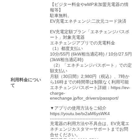
検索する
【ビジター料金やeMP未加盟充電器の情
報等】

駐車無料。

EV充電エネチェンジ:二次元コード決済

EV充電定額プラン「エネチェンジパスポ
ート」対象充電器

エネチェンジアプリでの充電料金

（1）都度支払い

10分/55円 (6kW相当適応時) / 10分/27.5円 
(3kW相当適応時)

 （2）「エネチェンジパスポート」での定
額支払い

月額（30日間）2,980円（税込）、7時か
利用料金につい
ら16時までの時間帯は制限なく利用可能

て
エネチェンジパスポート詳細：https://ev-
charge-
enechange.jp/for_drivers/passport/

▼アプリの使用方法をご紹介

https://youtu.be/tx2aM6ysWK4

------------------------------------

充電器の利用方法や不具合は、EV充電エ
ネチェンジカスタマーサポートまでお問
合せください。
