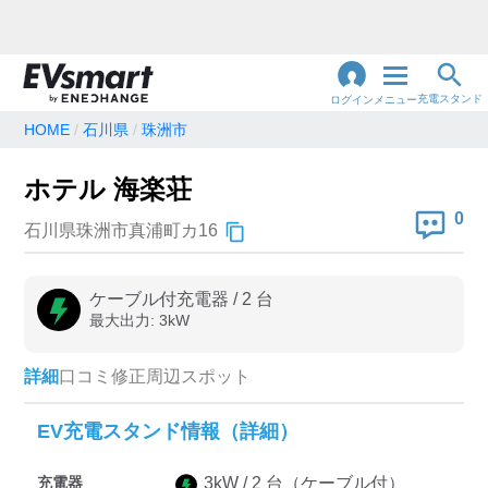
充電スタンド
ログイン
メニュー
HOME
石川県
珠洲市
閉
じ
地名・観光スポット・住所
ホテル 海楽荘
で検索
る
0
石川県珠洲市真浦町カ16
充電器の種類
ケーブル付充電器
/
2
台
最大出力:
3
kW
急速充電器のみ表示
急速無料のみ表示
高速道路上のみ表示
24時間営業のみ表示
詳細
口コミ
修正
周辺スポット
EV充電スタンド情報（詳細）
認証システム
充電器
3
kW /
2
台
（ケーブル付）
e-Mobility Power
EV充電エネチェンジ