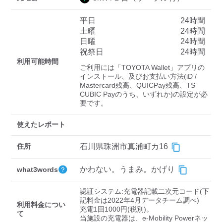
平日
24時間
土曜
24時間
ディーラー
日曜
24時間
祝祭日
24時間
三菱ディーラーを表示
日産ディーラーを表示
利用可能時間
ご利用には「TOYOTA Wallet」アプリの
トヨタディーラーを表
インストール、及びお支払い方法(iD / 
示
Mastercard残高、QUICPay残高、TS 
CUBIC Payのうち、いずれか)の設定が必
要です。
充電器の出力
使えたレポート
すべて
中速-20kW-以上
急速-44kW-以上
住所
石川県珠洲市真浦町カ16
車種
かわない。うまみ。かげり
what3words
認証システム:充電器記載二次元コード(下
記料金は2022年4月データチーム調べ)

利用料金につい
充電1回1000円(税別)。

て
当施設の充電器は、e-Mobility Powerネッ