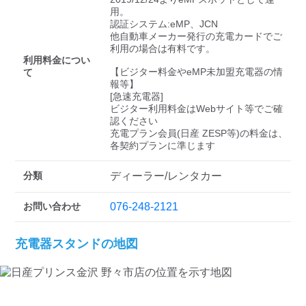
検索する
用。

認証システム:eMP、JCN

他自動車メーカー発行の充電カードでご
利用の場合は有料です。

利用料金につい
【ビジター料金やeMP未加盟充電器の情
て
報等】

[急速充電器]

ビジター利用料金はWebサイト等でご確
認ください 

充電プラン会員(日産 ZESP等)の料金は、
各契約プランに準じます
分類
ディーラー/レンタカー
お問い合わせ
076-248-2121
充電器スタンドの地図