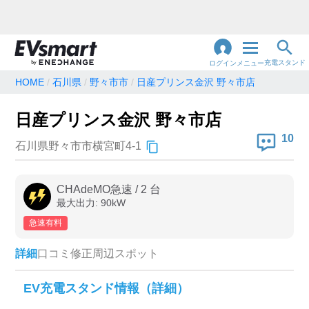
充電スタンド
ログイン
メニュー
HOME
石川県
野々市市
日産プリンス金沢 野々市店
閉
じ
地名・観光スポット・住所
日産プリンス金沢 野々市店
で検索
る
10
石川県野々市市横宮町4-1
充電器の種類
CHAdeMO急速
/
2
台
最大出力:
90
kW
急速充電器のみ表示
急速無料のみ表示
急速有料
高速道路上のみ表示
24時間営業のみ表示
詳細
口コミ
修正
周辺スポット
認証システム
EV充電スタンド情報（詳細）
e-Mobility Power
EV充電エネチェンジ