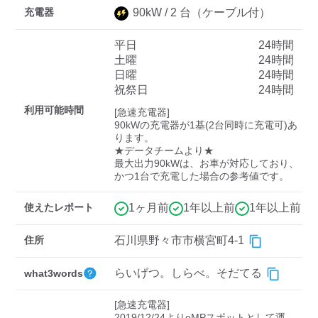
充電器
90
kW /
2
台
（ケーブル付）
平日
24時間
ディーラー
土曜
24時間
日曜
24時間
三菱ディーラーを表示
日産ディーラーを表示
祝祭日
24時間
トヨタディーラーを表
利用可能時間
[急速充電器]

示
90kWの充電器が1基(2台同時に充電可)あ
ります。

★データチームより★

充電器の出力
最大出力90kWは、お車が対応しており、
かつ1台で充電した場合の参考値です。
すべて
中速-20kW-以上
急速-44kW-以上
使えたレポート
1ヶ月前
1年以上前
1年以上前
車種
住所
石川県野々市市横宮町4-1
らいげつ。しらべ。そだてる
what3words
[急速充電器]

2019/12/24よりeMPスポットとして運