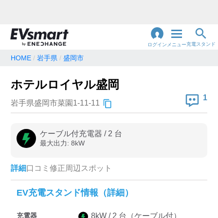
充電スタンド
ログイン
メニュー
HOME
岩手県
盛岡市
閉
じ
地名・観光スポット・住所
ホテルロイヤル盛岡
で検索
る
1
岩手県盛岡市菜園1-11-11
充電器の種類
ケーブル付充電器
/
2
台
最大出力:
8
kW
急速充電器のみ表示
急速無料のみ表示
高速道路上のみ表示
24時間営業のみ表示
詳細
口コミ
修正
周辺スポット
EV充電スタンド情報（詳細）
認証システム
充電器
8
kW /
2
台
（ケーブル付）
e-Mobility Power
EV充電エネチェンジ