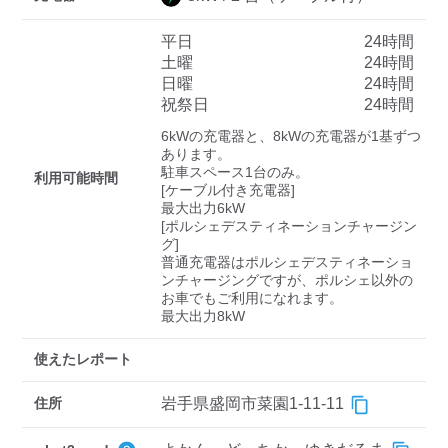
平日
24時間
土曜
24時間
ディーラー
日曜
24時間
祝祭日
24時間
三菱ディーラーを表示
日産ディーラーを表示
6kWの充電器と、8kWの充電器が1基ずつ
トヨタディーラーを表
あります。

示
駐車スペース1台のみ。

利用可能時間
[ケーブル付き充電器]

最大出力6kW 

充電器の出力
[ポルシェデスティネーションチャージン
グ]

すべて
中速-20kW-以上
急速-44kW-以上
普通充電器はポルシェデスティネーショ
ンチャージングですが、ポルシェ以外の
お車でもご利用になれます。

最大出力8kW 
車種
使えたレポート
住所
岩手県盛岡市菜園1-11-11