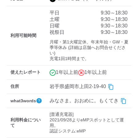
平日
9:30～18:30
土曜
9:30～18:30
ディーラー
日曜
9:30～18:30
祝祭日
9:30～18:30
三菱ディーラーを表示
日産ディーラーを表示
利用可能時間
月曜・第1火曜定休、年末年始・GW・夏
トヨタディーラーを表
季等休み (詳細は店舗へお問合せくださ
示
い)

充電1回1時間まで。
充電器の出力
使えたレポート
1年以上前
1年以上前
すべて
中速-20kW-以上
急速-44kW-以上
住所
岩手県盛岡市上田2-19-40
車種
みなさま。おおめに。もくてき
what3words
[普通充電器]

利用料金につい
2021/09/28よりeMPスポットとして運
て
用。
