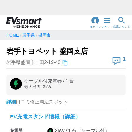
充電スタンド
ログイン
メニュー
HOME
岩手県
盛岡市
閉
じ
地名・観光スポット・住所
岩手トヨペット 盛岡支店
で検索
る
1
岩手県盛岡市上田2-19-40
充電器の種類
ケーブル付充電器
/
1
台
最大出力:
3
kW
急速充電器のみ表示
急速無料のみ表示
高速道路上のみ表示
24時間営業のみ表示
詳細
口コミ
修正
周辺スポット
EV充電スタンド情報（詳細）
認証システム
充電器
3
kW /
1
台
（ケーブル付）
e-Mobility Power
EV充電エネチェンジ