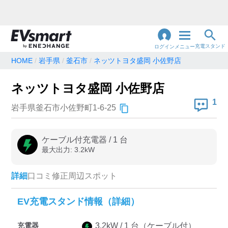
充電スタンド
ログイン
メニュー
HOME
岩手県
釜石市
ネッツトヨタ盛岡 小佐野店
閉
じ
地名・観光スポット・住所
ネッツトヨタ盛岡 小佐野店
で検索
る
1
岩手県釜石市小佐野町1-6-25
充電器の種類
ケーブル付充電器
/
1
台
最大出力:
3.2
kW
急速充電器のみ表示
急速無料のみ表示
高速道路上のみ表示
24時間営業のみ表示
詳細
口コミ
修正
周辺スポット
EV充電スタンド情報（詳細）
認証システム
充電器
3.2
kW /
1
台
（ケーブル付）
e-Mobility Power
EV充電エネチェンジ