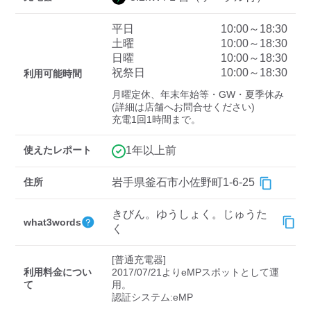
平日
10:00～18:30
土曜
10:00～18:30
ディーラー
日曜
10:00～18:30
祝祭日
10:00～18:30
利用可能時間
三菱ディーラーを表示
日産ディーラーを表示
月曜定休、年末年始等・GW・夏季休み
トヨタディーラーを表
(詳細は店舗へお問合せください)

示
充電1回1時間まで。
充電器の出力
使えたレポート
1年以上前
すべて
中速-20kW-以上
急速-44kW-以上
住所
岩手県釜石市小佐野町1-6-25
きびん。ゆうしょく。じゅうた
車種
what3words
く
[普通充電器]

利用料金につい
2017/07/21よりeMPスポットとして運
て
用。
