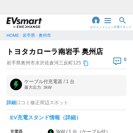
充電スタンド
ログイン
メニュー
HOME
岩手県
奥州市
閉
じ
地名・観光スポット・住所
トヨタカローラ南岩手 奥州店
で検索
る
0
岩手県奥州市水沢佐倉河三反町125
充電器の種類
ケーブル付充電器
/
1
台
最大出力:
3
kW
急速充電器のみ表示
急速無料のみ表示
高速道路上のみ表示
24時間営業のみ表示
詳細
口コミ
修正
周辺スポット
EV充電スタンド情報（詳細）
認証システム
充電器
3
kW /
1
台
（ケーブル付）
e-Mobility Power
EV充電エネチェンジ