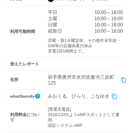
平日
10:00～18:00
土曜
10:00～18:00
ディーラー
日曜
10:00～18:00
祝祭日
10:00～18:00
利用可能時間
三菱ディーラーを表示
日産ディーラーを表示
月曜・第1火曜定休、その他年末年始・
トヨタディーラーを表
GW等の店舗休業日休み

示
充電1回1時間まで。
充電器の出力
使えたレポート
すべて
中速-20kW-以上
急速-44kW-以上
岩手県奥州市水沢佐倉河三反町
住所
125
車種
みおくる。ひらり。こなゆき
what3words
[普通充電器]

利用料金につい
2016/12/01よりeMPスポットとして運
て
用。
