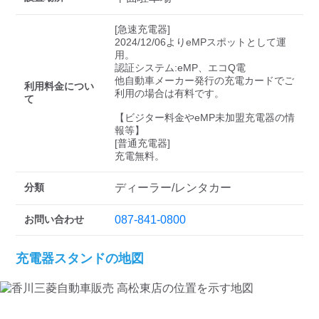
検索する
[急速充電器]

2024/12/06よりeMPスポットとして運
用。

認証システム:eMP、エコQ電

他自動車メーカー発行の充電カードでご
利用料金につい
利用の場合は有料です。

て
【ビジター料金やeMP未加盟充電器の情
報等】

[普通充電器]

充電無料。
分類
ディーラー/レンタカー
お問い合わせ
087-841-0800
充電器スタンドの地図