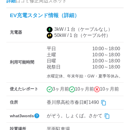
詳細
口コミ
修正
周辺スポット
EV充電スタンド情報（詳細）
ディーラー
3
kW /
1
台
（ケーブルなし）
三菱ディーラーを表示
日産ディーラーを表示
充電器
50
kW /
1
台
（ケーブル付）
トヨタディーラーを表
示
平日
10:00～18:00
土曜
10:00～18:00
日曜
10:00～18:00
充電器の出力
利用可能時間
祝祭日
10:00～18:00
すべて
中速-20kW-以上
急速-44kW-以上
水曜定休、年末年始・GW・夏季等休み。
使えたレポート
3ヶ月前
10ヶ月前
10ヶ月前
車種
住所
香川県高松市春日町1490
がぞう。しょくば。さかて
what3words
設置場所
平面駐車場