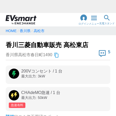
充電スタンド
ログイン
メニュー
HOME
香川県
高松市
閉
じ
地名・観光スポット・住所
香川三菱自動車販売 高松東店
で検索
る
5
香川県高松市春日町1490
充電器の種類
200Vコンセント
/
1
台
最大出力:
3
kW
急速充電器のみ表示
急速無料のみ表示
高速道路上のみ表示
24時間営業のみ表示
CHAdeMO急速
/
1
台
最大出力:
50
kW
急速有料
認証システム
e-Mobility Power
EV充電エネチェンジ