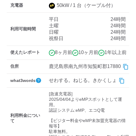
充電器
50
kW /
1
台
（ケーブル付）
平日
24時間
ディーラー
土曜
24時間
利用可能時間
日曜
24時間
三菱ディーラーを表示
日産ディーラーを表示
祝祭日
24時間
トヨタディーラーを表
示
使えたレポート
8ヶ月前
10ヶ月前
1年以上前
充電器の出力
住所
鹿児島県南九州市知覧町郡17880
すべて
中速-20kW-以上
急速-44kW-以上
せわする。ねじる。きかくしょ
what3words
[急速充電器]

車種
2025/04/04よりeMPスポットとして運
用。

認証システム:eMP、エコQ電

利用料金につい
【ビジター料金やeMP未加盟充電器の情
て
報等】

駐車無料。
