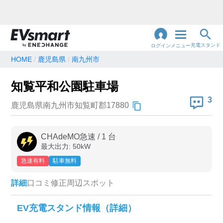
充電スタンド
ログイン
メニュー
HOME
鹿児島県
南九州市
閉
じ
地名・観光スポット・住所
知覧平和公園駐車場
で検索
る
3
鹿児島県南九州市知覧町郡17880
充電器の種類
CHAdeMO急速
/
1
台
最大出力:
50
kW
急速充電器のみ表示
急速無料のみ表示
急速有料
駐車無料
高速道路上のみ表示
24時間営業のみ表示
詳細
口コミ
修正
周辺スポット
認証システム
EV充電スタンド情報（詳細）
e-Mobility Power
EV充電エネチェンジ