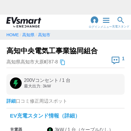
充電スタンド
ログイン
メニュー
HOME
高知県
高知市
閉
じ
地名・観光スポット・住所
高知中央電気工事業協同組合
で検索
る
1
高知県高知市大原町87-8
充電器の種類
200Vコンセント
/
1
台
最大出力:
3
kW
急速充電器のみ表示
急速無料のみ表示
高速道路上のみ表示
24時間営業のみ表示
詳細
口コミ
修正
周辺スポット
EV充電スタンド情報（詳細）
認証システム
充電器
3
kW /
1
台
（ケーブルなし）
e-Mobility Power
EV充電エネチェンジ