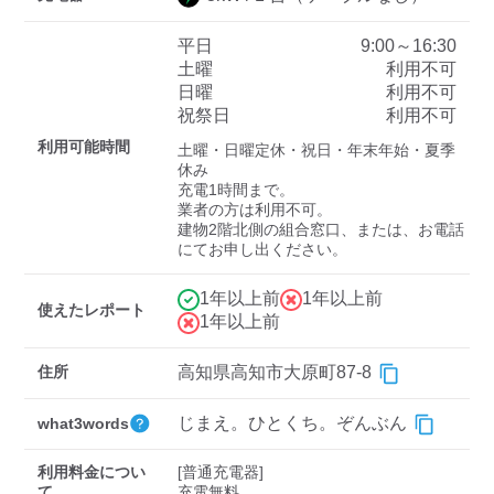
平日
9:00～16:30
土曜
利用不可
ディーラー
日曜
利用不可
祝祭日
利用不可
三菱ディーラーを表示
日産ディーラーを表示
利用可能時間
土曜・日曜定休・祝日・年末年始・夏季
トヨタディーラーを表
休み

示
充電1時間まで。

業者の方は利用不可。

建物2階北側の組合窓口、または、お電話
充電器の出力
にてお申し出ください。
すべて
中速-20kW-以上
急速-44kW-以上
1年以上前
1年以上前
使えたレポート
1年以上前
車種
住所
高知県高知市大原町87-8
じまえ。ひとくち。ぞんぶん
what3words
利用料金につい
[普通充電器]

て
充電無料。