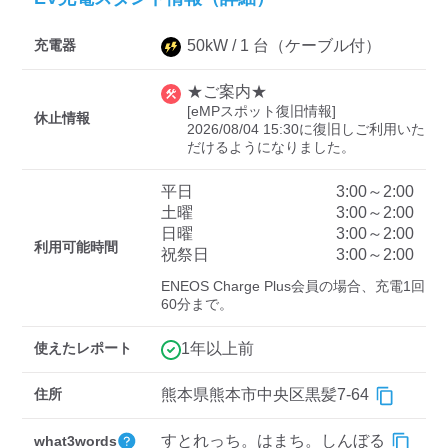
充電器
50
kW /
1
台
（ケーブル付）
ディーラー
★ご案内★
三菱ディーラーを表示
日産ディーラーを表示
[eMPスポット復旧情報]

休止情報
2026/08/04 15:30に復旧しご利用いた
トヨタディーラーを表
だけるようになりました。
示
平日
3:00～2:00
土曜
3:00～2:00
充電器の出力
日曜
3:00～2:00
利用可能時間
すべて
中速-20kW-以上
急速-44kW-以上
祝祭日
3:00～2:00
ENEOS Charge Plus会員の場合、充電1回
60分まで。
車種
使えたレポート
1年以上前
住所
熊本県熊本市中央区黒髪7-64
すとれっち。はまち。しんぼる
what3words