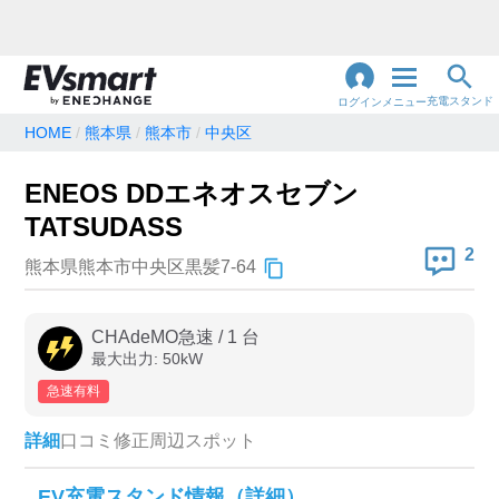
充電スタンド
ログイン
メニュー
HOME
熊本県
熊本市
中央区
閉
じ
地名・観光スポット・住所
ENEOS DDエネオスセブン
で検索
る
TATSUDASS
2
熊本県熊本市中央区黒髪7-64
充電器の種類
CHAdeMO急速
/
1
台
急速充電器のみ表示
急速無料のみ表示
最大出力:
50
kW
高速道路上のみ表示
24時間営業のみ表示
急速有料
詳細
口コミ
修正
周辺スポット
認証システム
EV充電スタンド情報（詳細）
e-Mobility Power
EV充電エネチェンジ