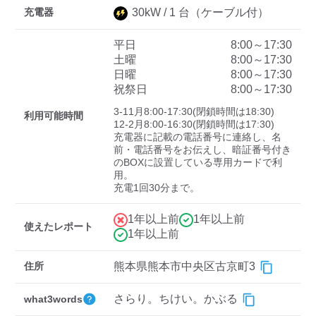
充電器
30
kW /
1
台
（ケーブル付）
平日
8:00～17:30
ディーラー
土曜
8:00～17:30
日曜
8:00～17:30
三菱ディーラーを表示
日産ディーラーを表示
祝祭日
8:00～17:30
トヨタディーラーを表
3-11月8:00-17:30(閉鎖時間は18:30)

示
利用可能時間
12-2月8:00-16:30(閉鎖時間は17:30)

充電器に記載の電話番号に連絡し、名
前・電話番号をお伝えし、暗証番号付き
充電器の出力
のBOXに設置している専用カードで利
用。

すべて
中速-20kW-以上
急速-44kW-以上
充電1回30分まで。
1年以上前
1年以上前
車種
使えたレポート
1年以上前
住所
熊本県熊本市中央区古京町3
さらり。ちけい。かぶる
what3words