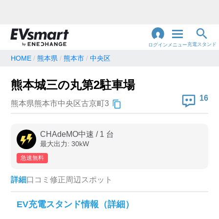
充電スタンド
ログイン
メニュー
HOME
熊本県
熊本市
中央区
閉
じ
地名・観光スポット・住所
熊本城三の丸第2駐車場
で検索
る
16
熊本県熊本市中央区古京町3
充電器の種類
CHAdeMO中速
/
1
台
最大出力:
30
kW
急速充電器のみ表示
急速無料のみ表示
急速無料
高速道路上のみ表示
24時間営業のみ表示
詳細
口コミ
修正
周辺スポット
認証システム
EV充電スタンド情報（詳細）
e-Mobility Power
EV充電エネチェンジ