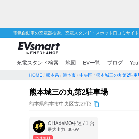
電気自動車の充電器検索、充電スタンド・スポット口コミサイト
You
充電スタンド検索
地図
EV一覧
ブログ
HOME
熊本県
熊本市
中央区
熊本城三の丸第2駐車
熊本城三の丸第2駐車場
熊本県熊本市中央区古京町3
CHAdeMO中速
/
1
台
最大出力:
30
kW
急速無料