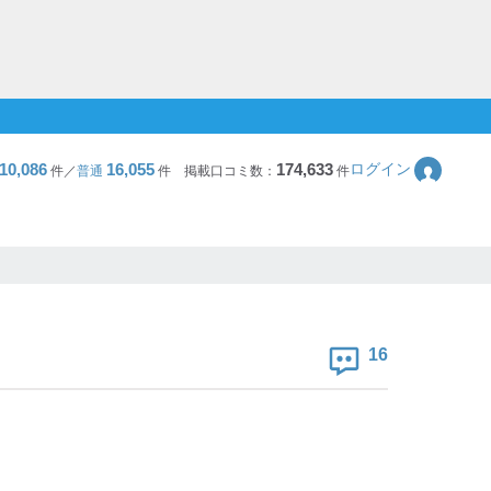
10,086
16,055
174,633
ログイン
件／
普通
件
掲載口コミ数：
件
16