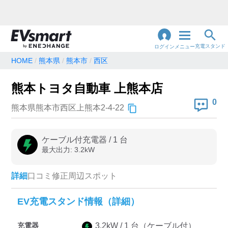
充電スタンド
ログイン
メニュー
HOME
熊本県
熊本市
西区
閉
じ
地名・観光スポット・住所
熊本トヨタ自動車 上熊本店
で検索
る
0
熊本県熊本市西区上熊本2-4-22
充電器の種類
ケーブル付充電器
/
1
台
最大出力:
3.2
kW
急速充電器のみ表示
急速無料のみ表示
高速道路上のみ表示
24時間営業のみ表示
詳細
口コミ
修正
周辺スポット
EV充電スタンド情報（詳細）
認証システム
充電器
3.2
kW /
1
台
（ケーブル付）
e-Mobility Power
EV充電エネチェンジ