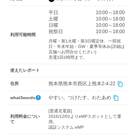
平日
10:00～18:00
土曜
10:00～18:00
ディーラー
日曜
10:00～18:00
祝祭日
10:00～18:00
三菱ディーラーを表示
日産ディーラーを表示
利用可能時間
月曜・第1火曜・第3日曜定休、一部祝
トヨタディーラーを表
日・年末年始・GW・夏季等休み(詳細は
示
店舗へお問合せください)

充電1回1時間まで。
充電器の出力
使えたレポート
すべて
中速-20kW-以上
急速-44kW-以上
住所
熊本県熊本市西区上熊本2-4-22
車種
やすい。つけたす。わたあめ
what3words
[普通充電器]

利用料金につい
2016/12/01よりeMPスポットとして運
て
用。
