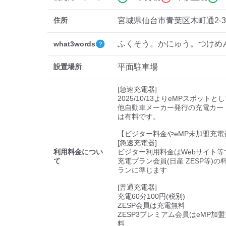
住所
宮城県仙台市青葉区木町通2-3-
ふくそう。かにゅう。つけめ
what3words
設置場所
平面駐車場
[急速充電器]

2025/10/13よりeMPスポットと
他自動車メーカー発行の充電カー
は有料です。

【ビジター料金やeMP未加盟充電
[急速充電器]

利用料金につい
ビジター利用料金はWebサイト等で
て
充電プラン会員(日産 ZESP等)
ランに準じます

[普通充電器]

充電60分100円(税別)

ZESP会員は充電無料

ZESP3プレミアム会員はeMP加
料