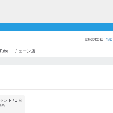
登録充電器数：
急速
Tube
チェーン店
ンセント
/
1
台
3
kW