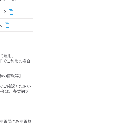
12
ん
して運用。

ドでご利用の場合
器の情報等】

ご確認ください 

の料金は、各契約プ
盟充電器のみ充電無