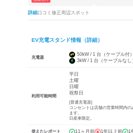
詳細
口コミ
修正
周辺スポット
EV充電スタンド情報（詳細）
50
kW /
1
台
（ケーブル付
充電器
3
kW /
1
台
（ケーブルなし
平日
土曜
日曜
祝祭日
利用可能時間
[普通充電器]

コンセントは店舗の営業時間内の
ます。

日産車限定。
使えたレポート
11ヶ月前
1年以上前
1