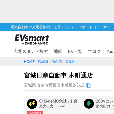
電気自動車の充電器検索、充電スタンド・スポット口コミサイト
You
充電スタンド検索
地図
EV一覧
ブログ
HOME
宮城県
仙台市
青葉区
宮城日産自動車 木町通店
宮城県仙台市青葉区木町通2-3-12
CHAdeMO急速
/
1
台
200Vコ
最大出力:
50
kW
最大出力:
急速有料