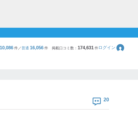
10,086
16,056
174,631
ログイン
件／
普通
件
掲載口コミ数：
件
20