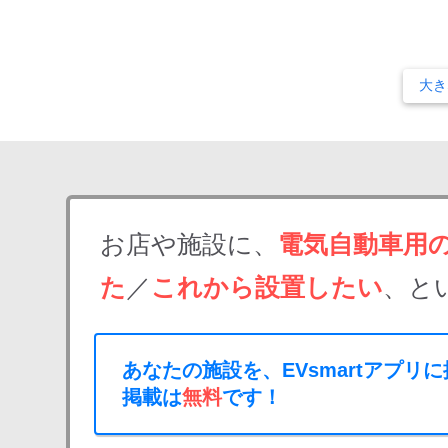
大き
お店や施設に、
電気自動車用
た
／
これから設置したい
、と
あなたの施設を、EVsmartアプリ
掲載は
無料
です！