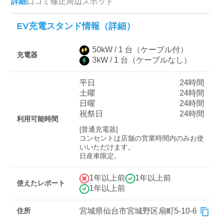
詳細
口コミ
修正
周辺スポット
EV充電スタンド情報（詳細）
ディーラー
50
kW /
1
台
（ケーブル付）
三菱ディーラーを表示
日産ディーラーを表示
充電器
3
kW /
1
台
（ケーブルなし）
トヨタディーラーを表
示
平日
24時間
土曜
24時間
日曜
24時間
充電器の出力
祝祭日
24時間
利用可能時間
すべて
中速-20kW-以上
急速-44kW-以上
[普通充電器]

コンセントは店舗の営業時間内のみお使
いいただけます。

日産車限定。
車種
1年以上前
1年以上前
使えたレポート
1年以上前
住所
宮城県仙台市宮城野区扇町5-10-6