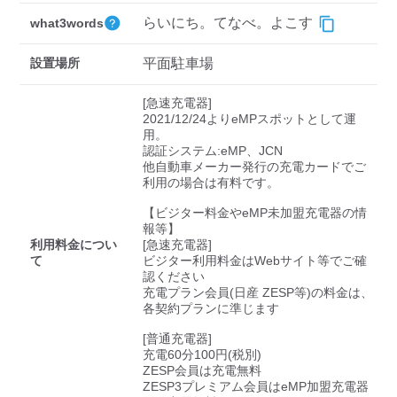
検索する
らいにち。てなべ。よこす
what3words
設置場所
平面駐車場
[急速充電器]

2021/12/24よりeMPスポットとして運
用。

認証システム:eMP、JCN

他自動車メーカー発行の充電カードでご
利用の場合は有料です。

【ビジター料金やeMP未加盟充電器の情
報等】

利用料金につい
[急速充電器]

て
ビジター利用料金はWebサイト等でご確
認ください 

充電プラン会員(日産 ZESP等)の料金は、
各契約プランに準じます

[普通充電器]

充電60分100円(税別)

ZESP会員は充電無料

ZESP3プレミアム会員はeMP加盟充電器