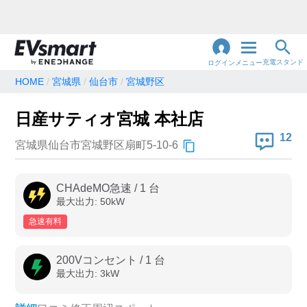
充電スタンド
ログイン
メニュー
HOME
宮城県
仙台市
宮城野区
閉
じ
地名・観光スポット・住所
日産サティオ宮城 本社店
で検索
る
12
宮城県仙台市宮城野区扇町5-10-6
充電器の種類
CHAdeMO急速
/
1
台
最大出力:
50
kW
急速充電器のみ表示
急速無料のみ表示
急速有料
高速道路上のみ表示
24時間営業のみ表示
200Vコンセント
/
1
台
最大出力:
3
kW
認証システム
e-Mobility Power
EV充電エネチェンジ