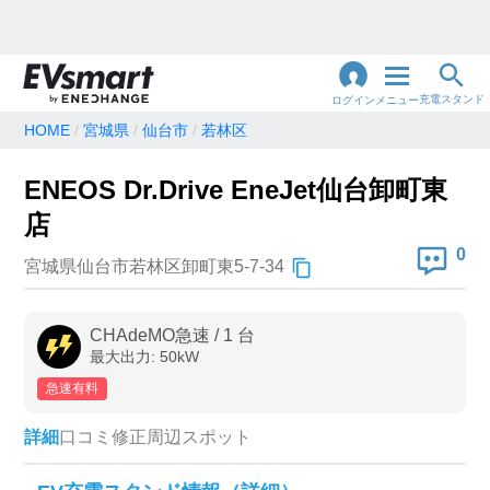
充電スタンド
ログイン
メニュー
HOME
宮城県
仙台市
若林区
閉
じ
地名・観光スポット・住所
ENEOS Dr.Drive EneJet仙台卸町東
で検索
る
店
0
宮城県仙台市若林区卸町東5-7-34
充電器の種類
急速充電器のみ表示
急速無料のみ表示
CHAdeMO急速
/
1
台
最大出力:
50
kW
高速道路上のみ表示
24時間営業のみ表示
急速有料
詳細
口コミ
修正
周辺スポット
認証システム
e-Mobility Power
EV充電エネチェンジ