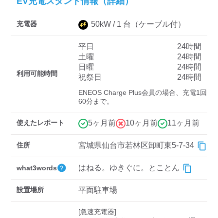
EV充電スタンド情報（詳細）
充電器
50
kW /
1
台
（ケーブル付）
ディーラー
平日
24時間
三菱ディーラーを表示
日産ディーラーを表示
土曜
24時間
日曜
24時間
トヨタディーラーを表
利用可能時間
祝祭日
24時間
示
ENEOS Charge Plus会員の場合、充電1回
60分まで。
充電器の出力
使えたレポート
5ヶ月前
10ヶ月前
11ヶ月前
すべて
中速-20kW-以上
急速-44kW-以上
住所
宮城県仙台市若林区卸町東5-7-34
車種
はねる。ゆきぐに。とことん
what3words
設置場所
平面駐車場
[急速充電器]
