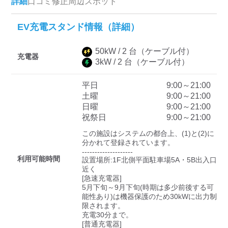
詳細
口コミ
修正
周辺スポット
EV充電スタンド情報（詳細）
ディーラー
50
kW /
2
台
（ケーブル付）
三菱ディーラーを表示
日産ディーラーを表示
充電器
3
kW /
2
台
（ケーブル付）
トヨタディーラーを表
示
平日
9:00～21:00
土曜
9:00～21:00
日曜
9:00～21:00
充電器の出力
祝祭日
9:00～21:00
すべて
中速-20kW-以上
急速-44kW-以上
この施設はシステムの都合上、(1)と(2)に
分かれて登録されています。

--------------------

利用可能時間
設置場所:1F北側平面駐車場5A・5B出入口
車種
近く

[急速充電器]

5月下旬～9月下旬(時期は多少前後する可
能性あり)は機器保護のため30kWに出力制
限されます。

充電30分まで。

[普通充電器]
