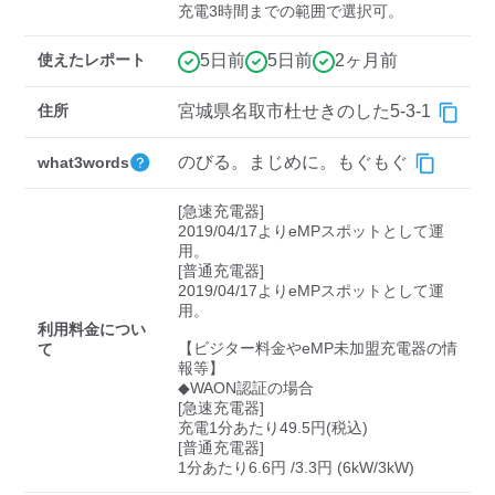
検索する
充電3時間までの範囲で選択可。
使えたレポート
5日前
5日前
2ヶ月前
住所
宮城県名取市杜せきのした5-3-1
のびる。まじめに。もぐもぐ
what3words
[急速充電器]

2019/04/17よりeMPスポットとして運
用。

[普通充電器]

2019/04/17よりeMPスポットとして運
用。

利用料金につい
【ビジター料金やeMP未加盟充電器の情
て
報等】

◆WAON認証の場合

[急速充電器]

充電1分あたり49.5円(税込)

[普通充電器]

1分あたり6.6円 /3.3円 (6kW/3kW)