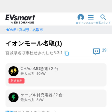
充電スタンド
ログイン
メニュー
HOME
宮城県
名取市
閉
じ
地名・観光スポット・住所
イオンモール名取(1)
で検索
る
19
宮城県名取市杜せきのした5-3-1
充電器の種類
CHAdeMO急速
/
2
台
最大出力:
50
kW
急速充電器のみ表示
急速無料のみ表示
急速有料
高速道路上のみ表示
24時間営業のみ表示
ケーブル付充電器
/
2
台
最大出力:
3
kW
認証システム
e-Mobility Power
EV充電エネチェンジ