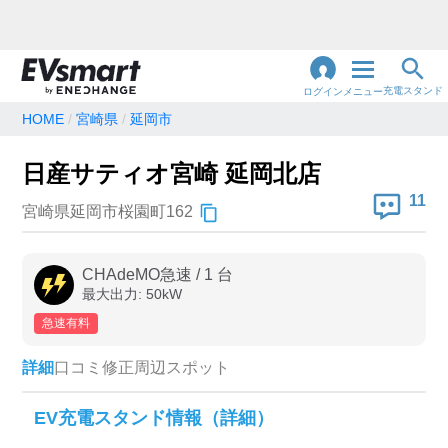
充電スタンド
ログイン
メニュー
HOME
宮崎県
延岡市
閉
じ
地名・観光スポット・住所
日産サティオ宮崎 延岡北店
で検索
る
11
宮崎県延岡市桜園町162
充電器の種類
CHAdeMO急速
/
1
台
最大出力:
50
kW
急速充電器のみ表示
急速無料のみ表示
急速有料
高速道路上のみ表示
24時間営業のみ表示
詳細
口コミ
修正
周辺スポット
認証システム
EV充電スタンド情報（詳細）
e-Mobility Power
EV充電エネチェンジ