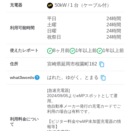
充電器
50
kW /
1
台
（ケーブル付）
平日
24時間
ディーラー
土曜
24時間
利用可能時間
日曜
24時間
三菱ディーラーを表示
日産ディーラーを表示
祝祭日
24時間
トヨタディーラーを表
示
使えたレポート
8ヶ月前
1年以上前
1年以上前
充電器の出力
住所
宮崎県延岡市桜園町162
すべて
中速-20kW-以上
急速-44kW-以上
はれた。ゆがく。とまる
what3words
[急速充電器]

車種
2024/09/05よりeMPスポットとして運
用。

他自動車メーカー発行の充電カードでご
利用の場合は有料です。

利用料金につい
【ビジター料金やeMP未加盟充電器の情
て
報等】
