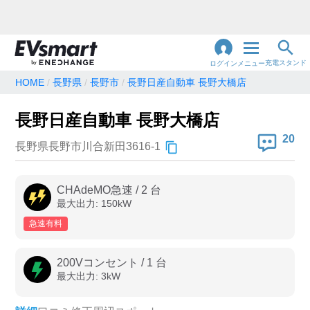
充電スタンド
ログイン
メニュー
HOME
長野県
長野市
長野日産自動車 長野大橋店
閉
じ
地名・観光スポット・住所
長野日産自動車 長野大橋店
で検索
る
20
長野県長野市川合新田3616-1
充電器の種類
CHAdeMO急速
/
2
台
最大出力:
150
kW
急速充電器のみ表示
急速無料のみ表示
急速有料
高速道路上のみ表示
24時間営業のみ表示
200Vコンセント
/
1
台
最大出力:
3
kW
認証システム
e-Mobility Power
EV充電エネチェンジ