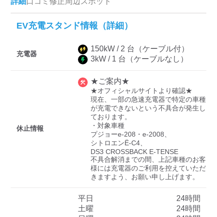
詳細
口コミ
修正
周辺スポット
EV充電スタンド情報（詳細）
ディーラー
150
kW /
2
台
（ケーブル付）
三菱ディーラーを表示
日産ディーラーを表示
充電器
3
kW /
1
台
（ケーブルなし）
トヨタディーラーを表
示
★ご案内★
★オフィシャルサイトより確認★

現在、一部の急速充電器で特定の車種
充電器の出力
が充電できないという不具合が発生し
ております。

すべて
中速-20kW-以上
急速-44kW-以上
・対象車種

休止情報
プジョーe-208・e-2008、

シトロエンË-C4、

DS3 CROSSBACK E-TENSE

車種
不具合解消までの間、上記車種のお客
様には充電器のご利用を控えていただ
きますよう、お願い申し上げます。
平日
24時間
土曜
24時間