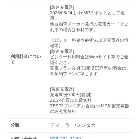
[急速充電器]

2023/08/24よりeMPスポットとして運
用。

他自動車メーカー発行の充電カードでご
利用の場合は有料です。

【ビジター料金やeMP未加盟充電器の情
報等】

[急速充電器]

利用料金につい
ビジター利用料金はWebサイト等でご確
て
認ください 

充電プラン会員(日産 ZESP等)の料金は、
各契約プランに準じます

[普通充電器]

充電60分100円(税別)

ZESP会員は充電無料

ZESP3プレミアム会員はeMP加盟充電器
のみ充電無料
分類
ディーラー/レンタカー