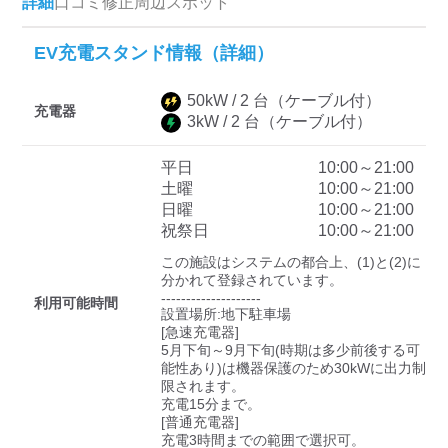
詳細
口コミ
修正
周辺スポット
EV充電スタンド情報（詳細）
ディーラー
50
kW /
2
台
（ケーブル付）
三菱ディーラーを表示
日産ディーラーを表示
充電器
3
kW /
2
台
（ケーブル付）
トヨタディーラーを表
示
平日
10:00～21:00
土曜
10:00～21:00
日曜
10:00～21:00
充電器の出力
祝祭日
10:00～21:00
すべて
中速-20kW-以上
急速-44kW-以上
この施設はシステムの都合上、(1)と(2)に
分かれて登録されています。

--------------------

利用可能時間
設置場所:地下駐車場

車種
[急速充電器]

5月下旬～9月下旬(時期は多少前後する可
能性あり)は機器保護のため30kWに出力制
限されます。

充電15分まで。

[普通充電器]

充電3時間までの範囲で選択可。