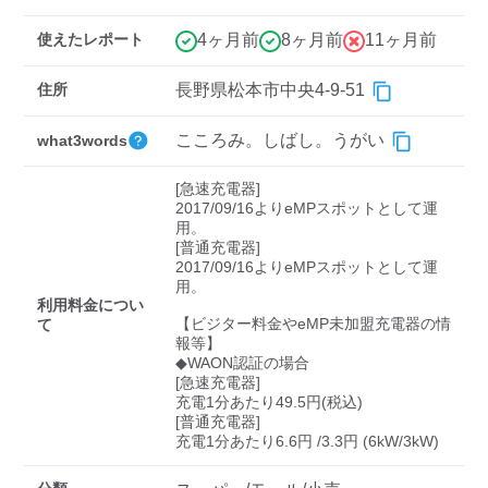
検索する
使えたレポート
4ヶ月前
8ヶ月前
11ヶ月前
住所
長野県松本市中央4-9-51
こころみ。しばし。うがい
what3words
[急速充電器]

2017/09/16よりeMPスポットとして運
用。

[普通充電器]

2017/09/16よりeMPスポットとして運
用。

利用料金につい
【ビジター料金やeMP未加盟充電器の情
て
報等】

◆WAON認証の場合

[急速充電器]

充電1分あたり49.5円(税込)

[普通充電器]

充電1分あたり6.6円 /3.3円 (6kW/3kW)