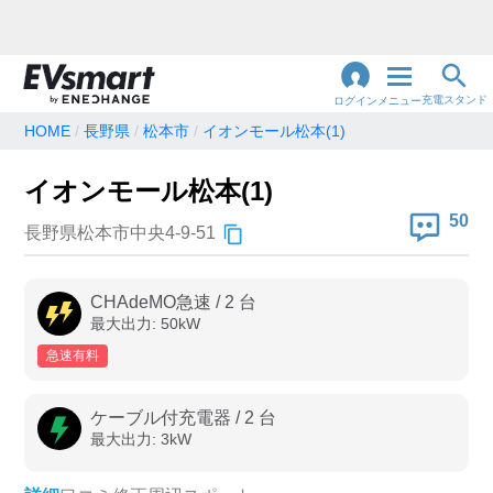
充電スタンド
ログイン
メニュー
HOME
長野県
松本市
イオンモール松本(1)
閉
じ
地名・観光スポット・住所
イオンモール松本(1)
で検索
る
50
長野県松本市中央4-9-51
充電器の種類
CHAdeMO急速
/
2
台
最大出力:
50
kW
急速充電器のみ表示
急速無料のみ表示
急速有料
高速道路上のみ表示
24時間営業のみ表示
ケーブル付充電器
/
2
台
最大出力:
3
kW
認証システム
e-Mobility Power
EV充電エネチェンジ