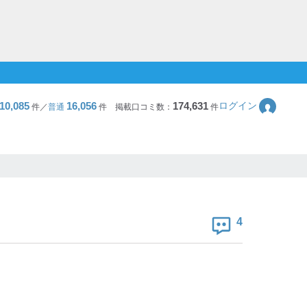
10,085
16,056
174,631
ログイン
件／
普通
件
掲載口コミ数：
件
4