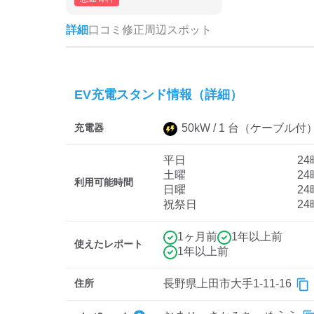
詳細
口コミ
修正
周辺スポット
EV充電スタンド情報（詳細）
充電器
50
kW /
1
台
（ケーブル付
平日
2
土曜
2
利用可能時間
日曜
2
祝祭日
2
1ヶ月前
1年以上前
使えたレポート
1年以上前
住所
長野県上田市大手1-11-16