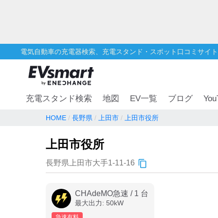
電気自動車の充電器検索、充電スタンド・スポット口コミサイト
You
充電スタンド検索
地図
EV一覧
ブログ
HOME
長野県
上田市
上田市役所
上田市役所
長野県上田市大手1-11-16
CHAdeMO急速
/
1
台
最大出力:
50
kW
急速有料