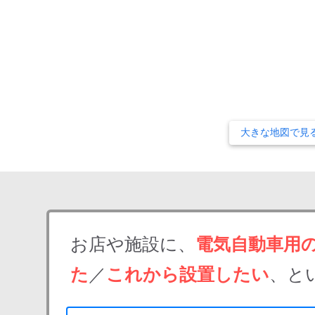
大きな地図で見
お店や施設に、
電気自動車用
た
／
これから設置したい
、と