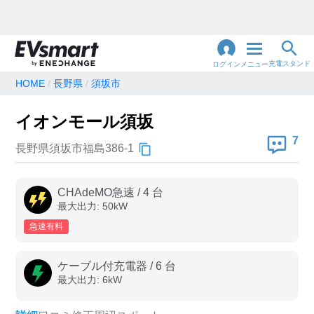
充電スタンド
ログイン
メニュー
HOME
長野県
須坂市
閉
じ
地名・観光スポット・住所
イオンモール須坂
で検索
る
7
長野県須坂市福島386-1
充電器の種類
CHAdeMO急速
/
4
台
最大出力:
50
kW
急速充電器のみ表示
急速無料のみ表示
急速有料
高速道路上のみ表示
24時間営業のみ表示
ケーブル付充電器
/
6
台
最大出力:
6
kW
認証システム
e-Mobility Power
EV充電エネチェンジ