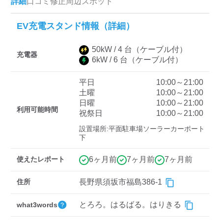
詳細
口コミ
修正
周辺スポット
EV充電スタンド情報（詳細）
ディーラー
50
kW /
4
台
（ケーブル付）
三菱ディーラーを表示
日産ディーラーを表示
充電器
6
kW /
6
台
（ケーブル付）
トヨタディーラーを表
示
平日
10:00～21:00
土曜
10:00～21:00
日曜
10:00～21:00
充電器の出力
利用可能時間
祝祭日
10:00～21:00
すべて
中速-20kW-以上
急速-44kW-以上
設置場所:平面駐車場ソーラーカーポート
下
車種
使えたレポート
6ヶ月前
7ヶ月前
7ヶ月前
住所
長野県須坂市福島386-1
とろろ。はるばる。はりきる
what3words