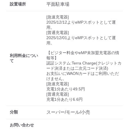
検索する
設置場所
平面駐車場
[急速充電器]

2025/12/12よりeMPスポットとして運
用。

[普通充電器]

2025/12/01よりeMPスポットとして運
用。

【ビジター料金やeMP未加盟充電器の情
利用料金につい
報等】

て
認証システム:Terra Charge(クレジットカ
ード決済または二次元コード決済)

お支払いにWAONカードはご利用いただ
けません。

[急速充電器]

充電1分あたり49.5円

[普通充電器]

充電1分あたり6.6円
分類
スーパー/モール/小売
お問い合わせ