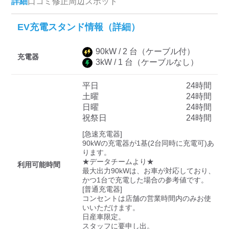
詳細
口コミ
修正
周辺スポット
EV充電スタンド情報（詳細）
ディーラー
90
kW /
2
台
（ケーブル付）
三菱ディーラーを表示
日産ディーラーを表示
充電器
3
kW /
1
台
（ケーブルなし）
トヨタディーラーを表
示
平日
24時間
土曜
24時間
日曜
24時間
充電器の出力
祝祭日
24時間
すべて
中速-20kW-以上
急速-44kW-以上
[急速充電器]

90kWの充電器が1基(2台同時に充電可)あ
ります。

★データチームより★

車種
利用可能時間
最大出力90kWは、お車が対応しており、
かつ1台で充電した場合の参考値です。

[普通充電器]

コンセントは店舗の営業時間内のみお使
いいただけます。

日産車限定。

スタッフに要申し出。
