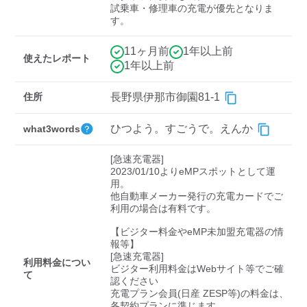
検索する
試乗車・修理車の充電が優先となりま
す。
11ヶ月前
1年以上前
使えたレポート
1年以上前
住所
長野県伊那市御園81-1
ひつよう。すごうで。えんか
what3words
[急速充電器]

2023/01/10よりeMPスポットとして運
用。

他自動車メーカー発行の充電カードでご
利用の場合は有料です。

【ビジター料金やeMP未加盟充電器の情
報等】

[急速充電器]

利用料金につい
ビジター利用料金はWebサイト等でご確
て
認ください 

充電プラン会員(日産 ZESP等)の料金は、
各契約プランに準じます
