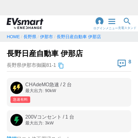
充電スタンド
ログイン
メニュー
HOME
長野県
伊那市
長野日産自動車 伊那店
閉
じ
地名・観光スポット・住所
長野日産自動車 伊那店
で検索
る
8
長野県伊那市御園81-1
充電器の種類
CHAdeMO急速
/
2
台
最大出力:
90
kW
急速充電器のみ表示
急速無料のみ表示
急速有料
高速道路上のみ表示
24時間営業のみ表示
200Vコンセント
/
1
台
最大出力:
3
kW
認証システム
e-Mobility Power
EV充電エネチェンジ