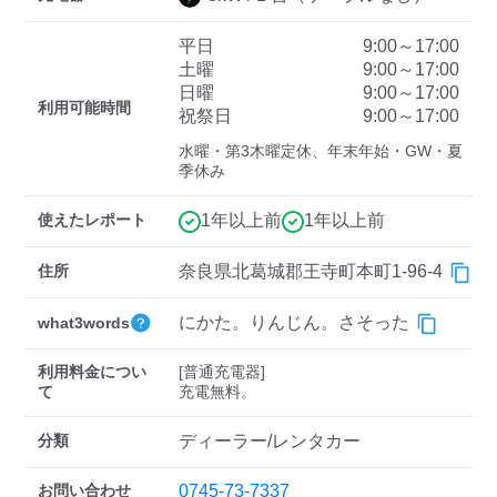
平日
9:00～17:00
土曜
9:00～17:00
ディーラー
日曜
9:00～17:00
利用可能時間
祝祭日
9:00～17:00
三菱ディーラーを表示
日産ディーラーを表示
水曜・第3木曜定休、年末年始・GW・夏
トヨタディーラーを表
季休み
示
使えたレポート
1年以上前
1年以上前
充電器の出力
住所
奈良県北葛城郡王寺町本町1-96-4
すべて
中速-20kW-以上
急速-44kW-以上
にかた。りんじん。さそった
what3words
車種
利用料金につい
[普通充電器]

て
充電無料。
分類
ディーラー/レンタカー
お問い合わせ
0745-73-7337