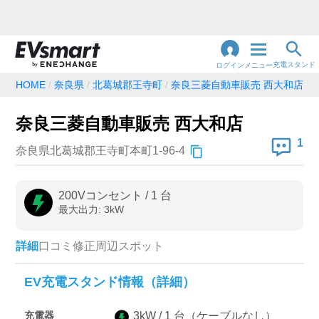
充電スタンド
ログイン
メニュー
HOME
奈良県
北葛城郡王寺町
奈良三菱自動車販売 西大和店
閉
じ
地名・観光スポット・住所
奈良三菱自動車販売 西大和店
で検索
る
1
奈良県北葛城郡王寺町本町1-96-4
充電器の種類
200Vコンセント
/
1
台
最大出力:
3
kW
急速充電器のみ表示
急速無料のみ表示
高速道路上のみ表示
24時間営業のみ表示
詳細
口コミ
修正
周辺スポット
EV充電スタンド情報（詳細）
認証システム
充電器
3
kW /
1
台
（ケーブルなし）
e-Mobility Power
EV充電エネチェンジ