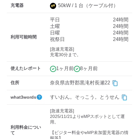
充電器
50
kW /
1
台
（ケーブル付）
平日
24時間
ディーラー
土曜
24時間
日曜
24時間
三菱ディーラーを表示
日産ディーラーを表示
利用可能時間
祝祭日
24時間
トヨタディーラーを表
[急速充電器]

示
充電30分まで。
充電器の出力
使えたレポート
1ヶ月前
8ヶ月前
すべて
中速-20kW-以上
急速-44kW-以上
住所
奈良県吉野郡黒滝村長瀬22
すいおん。そっこう。とうせん
what3words
車種
[急速充電器]

2025/11/21よりeMPスポットとして運
用。

利用料金につい
【ビジター料金やeMP未加盟充電器の情
て
報等】
