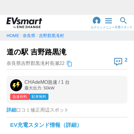
充電スタンド
ログイン
メニュー
HOME
奈良県
吉野郡黒滝村
閉
じ
地名・観光スポット・住所
道の駅 吉野路黒滝
で検索
る
2
奈良県吉野郡黒滝村長瀬22
充電器の種類
CHAdeMO急速
/
1
台
最大出力:
50
kW
急速充電器のみ表示
急速無料のみ表示
急速有料
駐車無料
高速道路上のみ表示
24時間営業のみ表示
詳細
口コミ
修正
周辺スポット
認証システム
EV充電スタンド情報（詳細）
e-Mobility Power
EV充電エネチェンジ