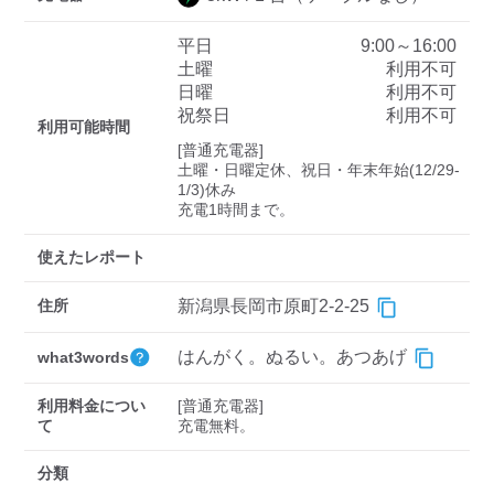
平日
9:00～16:00
土曜
利用不可
ディーラー
日曜
利用不可
祝祭日
利用不可
三菱ディーラーを表示
日産ディーラーを表示
利用可能時間
[普通充電器]

トヨタディーラーを表
土曜・日曜定休、祝日・年末年始(12/29-
示
1/3)休み

充電1時間まで。
充電器の出力
使えたレポート
すべて
中速-20kW-以上
急速-44kW-以上
住所
新潟県長岡市原町2-2-25
車種
はんがく。ぬるい。あつあげ
what3words
利用料金につい
[普通充電器]

て
充電無料。
分類