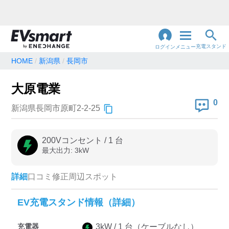
充電スタンド
ログイン
メニュー
HOME
新潟県
長岡市
閉
じ
地名・観光スポット・住所
大原電業
で検索
る
0
新潟県長岡市原町2-2-25
充電器の種類
200Vコンセント
/
1
台
最大出力:
3
kW
急速充電器のみ表示
急速無料のみ表示
高速道路上のみ表示
24時間営業のみ表示
詳細
口コミ
修正
周辺スポット
EV充電スタンド情報（詳細）
認証システム
充電器
3
kW /
1
台
（ケーブルなし）
e-Mobility Power
EV充電エネチェンジ