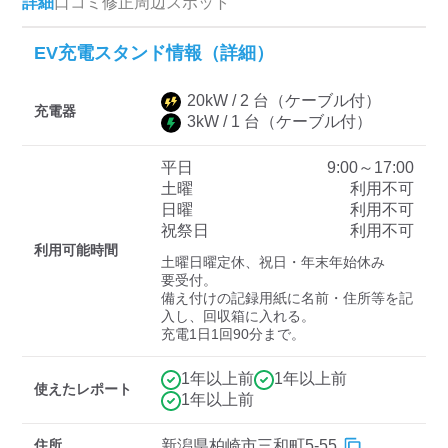
詳細
口コミ
修正
周辺スポット
EV充電スタンド情報（詳細）
ディーラー
20
kW /
2
台
（ケーブル付）
三菱ディーラーを表示
日産ディーラーを表示
充電器
3
kW /
1
台
（ケーブル付）
トヨタディーラーを表
示
平日
9:00～17:00
土曜
利用不可
日曜
利用不可
充電器の出力
祝祭日
利用不可
利用可能時間
すべて
中速-20kW-以上
急速-44kW-以上
土曜日曜定休、祝日・年末年始休み

要受付。

備え付けの記録用紙に名前・住所等を記
入し、回収箱に入れる。

車種
充電1日1回90分まで。
1年以上前
1年以上前
使えたレポート
1年以上前
住所
新潟県柏崎市三和町5-55