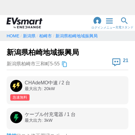
充電スタンド
ログイン
メニュー
HOME
新潟県
柏崎市
新潟県柏崎地域振興局
閉
じ
地名・観光スポット・住所
新潟県柏崎地域振興局
で検索
る
21
新潟県柏崎市三和町5-55
充電器の種類
CHAdeMO中速
/
2
台
最大出力:
20
kW
急速充電器のみ表示
急速無料のみ表示
急速無料
高速道路上のみ表示
24時間営業のみ表示
ケーブル付充電器
/
1
台
最大出力:
3
kW
認証システム
e-Mobility Power
EV充電エネチェンジ