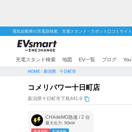
電気自動車の充電器検索、充電スタンド・スポット口コミサイト
You
充電スタンド検索
地図
EV一覧
ブログ
HOME
新潟県
十日町市
コメリパワー十日町店
新潟県十日町市下島441-9
CHAdeMO急速
/
2
台
最大出力:
90
kW
急速有料
駐車無料