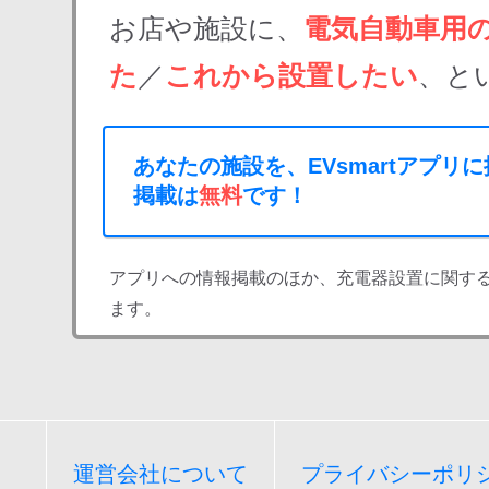
お店や施設に、
電気自動車用
た
／
これから設置したい
、と
あなたの施設を、EVsmartアプリ
掲載は
無料
です！
アプリへの情報掲載のほか、充電器設置に関す
ます。
運営会社について
プライバシーポリ