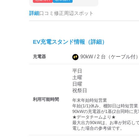
詳細
口コミ
修正
周辺スポット
EV充電スタンド情報（詳細）
充電器
90
kW /
2
台
（ケーブル付
平日
土曜
日曜
祝祭日
利用可能時間
年末年始時短営業

年始(1/1)休み、棚卸日は時短営業
90kWの充電器が1基(2台同時に充
★データチームより★

最大出力90kWは、お車が対応し
電した場合の参考値です。