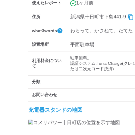
使えたレポート
1ヶ月前
住所
新潟県十日町市下島441-9
わらって。かさねて。たてた
what3words
設置場所
平面駐車場
駐車無料。

利用料金につい
認証システム:Terra Charge(
て
たは二次元コード決済)
分類
お問い合わせ
充電器スタンドの地図