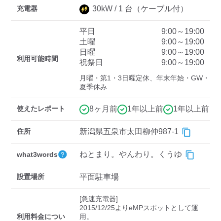
充電器
30
kW /
1
台
（ケーブル付）
平日
9:00～19:00
ディーラー
土曜
9:00～19:00
日曜
9:00～19:00
三菱ディーラーを表示
日産ディーラーを表示
利用可能時間
祝祭日
9:00～19:00
トヨタディーラーを表
月曜・第1・3日曜定休、年末年始・GW・
示
夏季休み
充電器の出力
使えたレポート
8ヶ月前
1年以上前
1年以上前
すべて
中速-20kW-以上
急速-44kW-以上
住所
新潟県五泉市太田柳仲987-1
ねとまり。やんわり。くうゆ
what3words
車種
設置場所
平面駐車場
[急速充電器]

2015/12/25よりeMPスポットとして運
利用料金につい
用。
