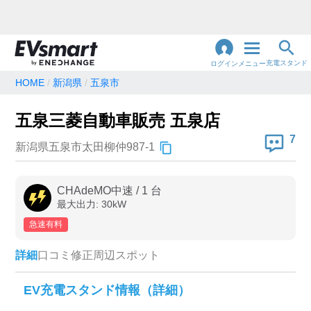
充電スタンド
ログイン
メニュー
HOME
新潟県
五泉市
閉
じ
地名・観光スポット・住所
五泉三菱自動車販売 五泉店
で検索
る
7
新潟県五泉市太田柳仲987-1
充電器の種類
CHAdeMO中速
/
1
台
最大出力:
30
kW
急速充電器のみ表示
急速無料のみ表示
急速有料
高速道路上のみ表示
24時間営業のみ表示
詳細
口コミ
修正
周辺スポット
認証システム
EV充電スタンド情報（詳細）
e-Mobility Power
EV充電エネチェンジ