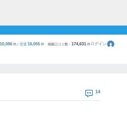
10,086
16,055
174,631
ログイン
件／
普通
件
掲載口コミ数：
件
14