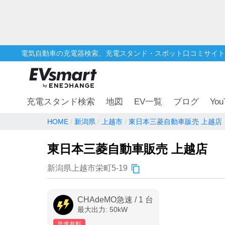
電気自動車の充電器検索、充電スタンド・スポット口コミサイト
You
充電スタンド検索
地図
EV一覧
ブログ
HOME
新潟県
上越市
東日本三菱自動車販売 上越店
東日本三菱自動車販売 上越店
新潟県上越市栄町5-19
CHAdeMO急速
/
1
台
最大出力:
50
kW
急速有料