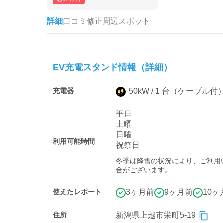
詳細
口コミ
修正
周辺スポット
EV充電スタンド情報（詳細）
充電器
50
kW /
1
台
（ケーブル付
平日
土曜
日曜
利用可能時間
祝祭日
冬季は降雪の状況により、ご利用
合がございます。
使えたレポート
3ヶ月前
9ヶ月前
10ヶ
住所
新潟県上越市栄町5-19