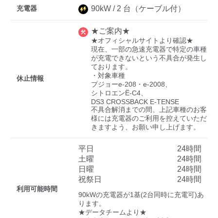
充電器
90
kW /
2
台
（ケーブル付）
★ご案内★
ディーラー
★オフィシャルサイトより確認★

現在、一部の急速充電器で特定の車種
三菱ディーラーを表示
日産ディーラーを表示
が充電できないという不具合が発生し
ております。

トヨタディーラーを表
・対象車種

休止情報
示
プジョーe-208・e-2008、

シトロエンË-C4、

DS3 CROSSBACK E-TENSE

充電器の出力
不具合解消までの間、上記車種のお客
様には充電器のご利用を控えていただ
すべて
中速-20kW-以上
急速-44kW-以上
きますよう、お願い申し上げます。
平日
24時間
車種
土曜
24時間
日曜
24時間
祝祭日
24時間
利用可能時間
90kWの充電器が1基(2台同時に充電可)あ
ります。

★データチームより★
