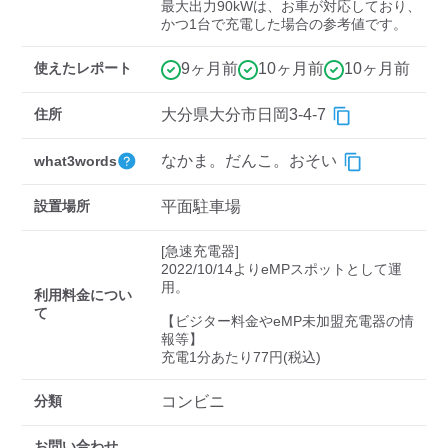
検索する
最大出力90kWは、お車が対応しており、
かつ1台で充電した場合の参考値です。
使えたレポート
9ヶ月前
10ヶ月前
10ヶ月前
住所
大分県大分市日岡3-4-7
なかま。だんこ。おそい
what3words
設置場所
平面駐車場
[急速充電器]

2022/10/14よりeMPスポットとして運
用。

利用料金につい
て
【ビジター料金やeMP未加盟充電器の情
報等】

充電1分あたり77円(税込)
分類
コンビニ
お問い合わせ