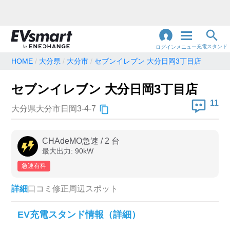
充電スタンド
ログイン
メニュー
HOME
大分県
大分市
セブンイレブン 大分日岡3丁目店
閉
じ
地名・観光スポット・住所
セブンイレブン 大分日岡3丁目店
で検索
る
11
大分県大分市日岡3-4-7
充電器の種類
CHAdeMO急速
/
2
台
最大出力:
90
kW
急速充電器のみ表示
急速無料のみ表示
急速有料
高速道路上のみ表示
24時間営業のみ表示
詳細
口コミ
修正
周辺スポット
認証システム
EV充電スタンド情報（詳細）
e-Mobility Power
EV充電エネチェンジ