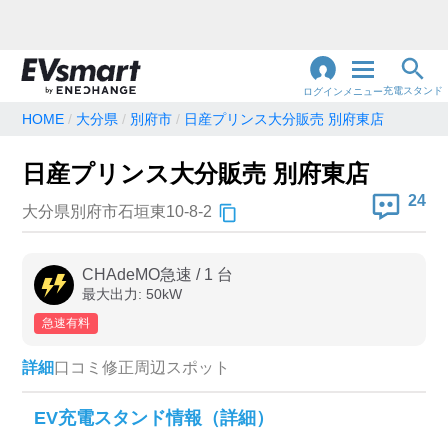
充電スタンド
ログイン
メニュー
HOME
大分県
別府市
日産プリンス大分販売 別府東店
閉
じ
地名・観光スポット・住所
日産プリンス大分販売 別府東店
で検索
る
24
大分県別府市石垣東10-8-2
充電器の種類
CHAdeMO急速
/
1
台
最大出力:
50
kW
急速充電器のみ表示
急速無料のみ表示
急速有料
高速道路上のみ表示
24時間営業のみ表示
詳細
口コミ
修正
周辺スポット
認証システム
EV充電スタンド情報（詳細）
e-Mobility Power
EV充電エネチェンジ