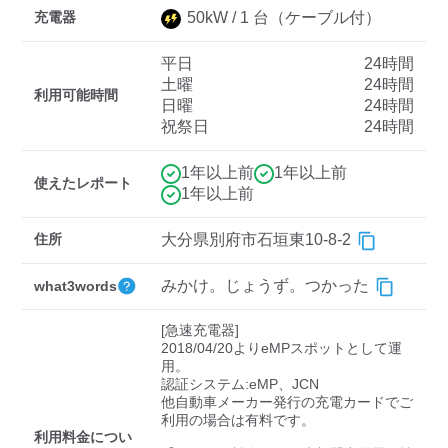
充電器
50
kW /
1
台
（ケーブル付）
平日
24時間
ディーラー
土曜
24時間
利用可能時間
日曜
24時間
三菱ディーラーを表示
日産ディーラーを表示
祝祭日
24時間
トヨタディーラーを表
示
1年以上前
1年以上前
使えたレポート
1年以上前
充電器の出力
住所
大分県別府市石垣東10-8-2
すべて
中速-20kW-以上
急速-44kW-以上
みかけ。じょうず。つかった
what3words
車種
[急速充電器]

2018/04/20よりeMPスポットとして運
用。

認証システム:eMP、JCN

他自動車メーカー発行の充電カードでご
利用の場合は有料です。

利用料金につい