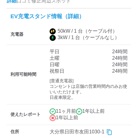
詳細
口コミ
修正
周辺スポット
EV充電スタンド情報（詳細）
ディーラー
50
kW /
1
台
（ケーブル付）
三菱ディーラーを表示
日産ディーラーを表示
充電器
3
kW /
1
台
（ケーブルなし）
トヨタディーラーを表
示
平日
24時間
土曜
24時間
日曜
24時間
充電器の出力
祝祭日
24時間
利用可能時間
すべて
中速-20kW-以上
急速-44kW-以上
[普通充電器]

コンセントは店舗の営業時間内のみお使
いいただけます。

日産車限定。
車種
11ヶ月前
1年以上前
使えたレポート
1年以上前
住所
大分県日田市友田1030-1