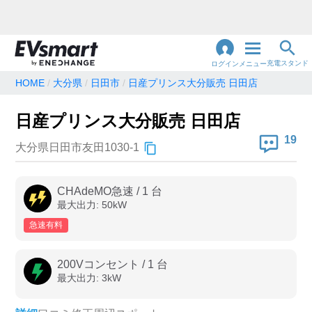
充電スタンド
ログイン
メニュー
HOME
大分県
日田市
日産プリンス大分販売 日田店
閉
じ
地名・観光スポット・住所
日産プリンス大分販売 日田店
で検索
る
19
大分県日田市友田1030-1
充電器の種類
CHAdeMO急速
/
1
台
最大出力:
50
kW
急速充電器のみ表示
急速無料のみ表示
急速有料
高速道路上のみ表示
24時間営業のみ表示
200Vコンセント
/
1
台
最大出力:
3
kW
認証システム
e-Mobility Power
EV充電エネチェンジ