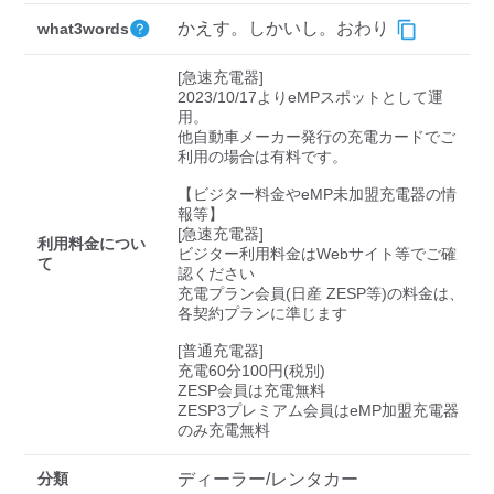
検索する
かえす。しかいし。おわり
what3words
[急速充電器]

2023/10/17よりeMPスポットとして運
用。

他自動車メーカー発行の充電カードでご
利用の場合は有料です。

【ビジター料金やeMP未加盟充電器の情
報等】

[急速充電器]

利用料金につい
ビジター利用料金はWebサイト等でご確
て
認ください 

充電プラン会員(日産 ZESP等)の料金は、
各契約プランに準じます

[普通充電器]

充電60分100円(税別)

ZESP会員は充電無料

ZESP3プレミアム会員はeMP加盟充電器
のみ充電無料
分類
ディーラー/レンタカー