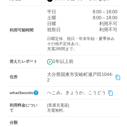
平日
8:00～18:00
土曜
8:00～18:00
ディーラー
日曜
利用不可
祝祭日
利用不可
利用可能時間
三菱ディーラーを表示
日産ディーラーを表示
日曜定休、祝日・年末年始・夏季休み

トヨタディーラーを表
その他不定休あり。

示
充電2時間まで。
充電器の出力
使えたレポート
1年以上前
すべて
中速-20kW-以上
急速-44kW-以上
大分県国東市安岐町瀬戸田1044-
住所
2
車種
へこみ。きょうか。こうどう
what3words
利用料金につい
[普通充電器]

て
充電無料。
分類