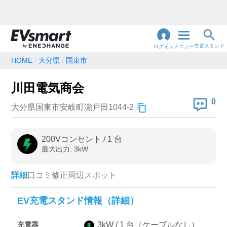
充電スタンド
ログイン
メニュー
HOME
大分県
国東市
閉
じ
地名・観光スポット・住所
川田電気商会
で検索
る
0
大分県国東市安岐町瀬戸田1044-2
充電器の種類
200Vコンセント
/
1
台
最大出力:
3
kW
急速充電器のみ表示
急速無料のみ表示
高速道路上のみ表示
24時間営業のみ表示
詳細
口コミ
修正
周辺スポット
EV充電スタンド情報（詳細）
認証システム
充電器
3
kW /
1
台
（ケーブルなし）
e-Mobility Power
EV充電エネチェンジ