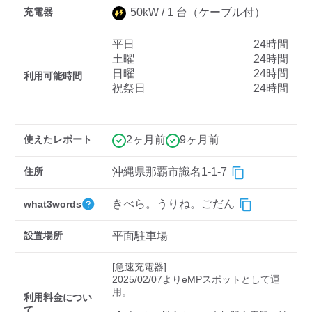
充電器
50
kW /
1
台
（ケーブル付）
平日
24時間
ディーラー
土曜
24時間
日曜
24時間
三菱ディーラーを表示
日産ディーラーを表示
利用可能時間
祝祭日
24時間
トヨタディーラーを表
示
使えたレポート
2ヶ月前
9ヶ月前
充電器の出力
住所
沖縄県那覇市識名1-1-7
すべて
中速-20kW-以上
急速-44kW-以上
きべら。うりね。ごだん
what3words
車種
設置場所
平面駐車場
[急速充電器]

2025/02/07よりeMPスポットとして運
用。

利用料金につい
て