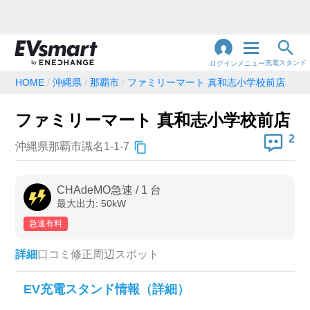
充電スタンド
ログイン
メニュー
HOME
沖縄県
那覇市
ファミリーマート 真和志小学校前店
閉
じ
地名・観光スポット・住所
ファミリーマート 真和志小学校前店
で検索
る
2
沖縄県那覇市識名1-1-7
充電器の種類
CHAdeMO急速
/
1
台
最大出力:
50
kW
急速充電器のみ表示
急速無料のみ表示
急速有料
高速道路上のみ表示
24時間営業のみ表示
詳細
口コミ
修正
周辺スポット
認証システム
EV充電スタンド情報（詳細）
e-Mobility Power
EV充電エネチェンジ