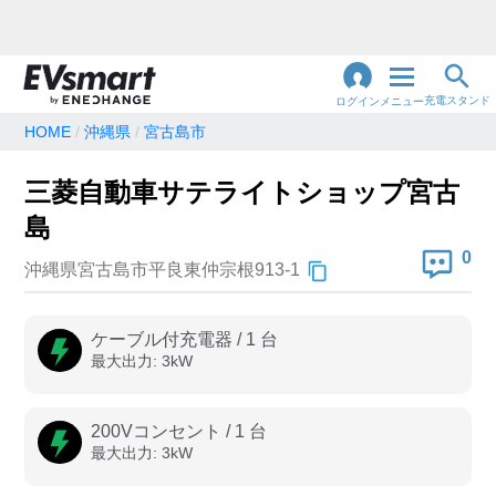
充電スタンド
ログイン
メニュー
HOME
沖縄県
宮古島市
閉
じ
地名・観光スポット・住所
三菱自動車サテライトショップ宮古
で検索
る
島
0
沖縄県宮古島市平良東仲宗根913-1
充電器の種類
急速充電器のみ表示
急速無料のみ表示
ケーブル付充電器
/
1
台
最大出力:
3
kW
高速道路上のみ表示
24時間営業のみ表示
200Vコンセント
/
1
台
最大出力:
3
kW
認証システム
e-Mobility Power
EV充電エネチェンジ