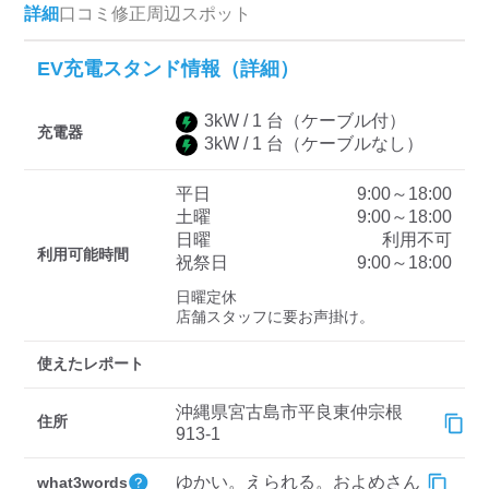
詳細
口コミ
修正
周辺スポット
EV充電スタンド情報（詳細）
ディーラー
三菱ディーラーを表示
日産ディーラーを表示
3
kW /
1
台
（ケーブル付）
充電器
3
kW /
1
台
（ケーブルなし）
トヨタディーラーを表
示
平日
9:00～18:00
土曜
9:00～18:00
充電器の出力
日曜
利用不可
利用可能時間
祝祭日
9:00～18:00
すべて
中速-20kW-以上
急速-44kW-以上
日曜定休

店舗スタッフに要お声掛け。
車種
使えたレポート
沖縄県宮古島市平良東仲宗根
住所
913-1
ゆかい。えられる。およめさん
what3words