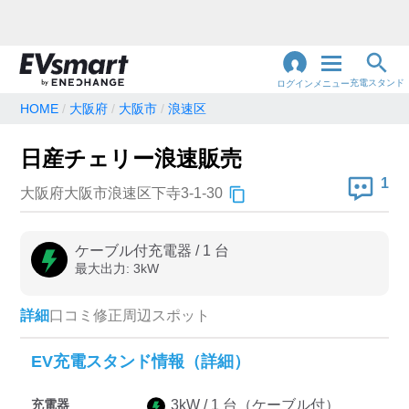
充電スタンド
ログイン
メニュー
HOME
大阪府
大阪市
浪速区
閉
じ
地名・観光スポット・住所
日産チェリー浪速販売
で検索
る
1
大阪府大阪市浪速区下寺3-1-30
充電器の種類
ケーブル付充電器
/
1
台
最大出力:
3
kW
急速充電器のみ表示
急速無料のみ表示
高速道路上のみ表示
24時間営業のみ表示
詳細
口コミ
修正
周辺スポット
EV充電スタンド情報（詳細）
認証システム
充電器
3
kW /
1
台
（ケーブル付）
e-Mobility Power
EV充電エネチェンジ