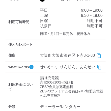
平日
9:00～19:00
土曜
9:30～19:00
ディーラー
日曜
利用不可
利用可能時間
祝祭日
利用不可
三菱ディーラーを表示
日産ディーラーを表示
日曜・月1回土曜定休、祝日休み
トヨタディーラーを表
示
使えたレポート
充電器の出力
住所
大阪府大阪市浪速区下寺3-1-30
すべて
中速-20kW-以上
急速-44kW-以上
せいかつ。りんじん。あんせい
what3words
[普通充電器]

車種
充電60分100円(税別)

利用料金につい
ZESP会員は充電無料

て
ZESP3プレミアム会員はeMP加盟充電器
のみ充電無料
分類
ディーラー/レンタカー