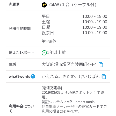
充電器
25
kW /
1
台
（ケーブル付）
平日
10:00～19:00
ディーラー
土曜
10:00～19:00
日曜
10:00～19:00
三菱ディーラーを表示
日産ディーラーを表示
利用可能時間
祝祭日
10:00～19:00
トヨタディーラーを表
年中無休
示
使えたレポート
1年以上前
充電器の出力
住所
大阪府堺市堺区向陵西町4-4-4
すべて
中速-20kW-以上
急速-44kW-以上
かえれる。さだめ。けいじばん
what3words
車種
[急速充電器]

2019/03/08よりeMPスポットとして運
用。

認証システム:eMP、smart oasis

利用料金につい
他自動車メーカー発行の充電カードでご
て
利用の場合は有料です。
