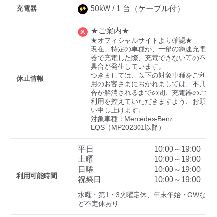
充電器
50
kW /
1
台
（ケーブル付）
★ご案内★
ディーラー
★オフィシャルサイトより確認★

現在、特定の車種が、一部の急速充電
三菱ディーラーを表示
日産ディーラーを表示
器で充電した際、充電できない等の不
具合が発生しています。

トヨタディーラーを表
つきましては、以下の対象車種をご利
休止情報
示
用のお客さまにおかれましては、不具
合が解消されるまでの間、充電器のご
利用を控えていただきますよう、お願
充電器の出力
い申し上げます。

対象車種：Mercedes-Benz 
すべて
中速-20kW-以上
急速-44kW-以上
EQS（MP202301以降）
平日
10:00～19:00
車種
土曜
10:00～19:00
日曜
10:00～19:00
利用可能時間
祝祭日
10:00～19:00
水曜・第1・3火曜定休、年末年始・GWな
ど不定休あり