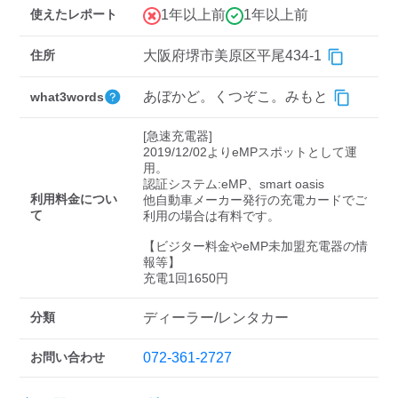
検索する
使えたレポート
1年以上前
1年以上前
住所
大阪府堺市美原区平尾434-1
あぼかど。くつぞこ。みもと
what3words
[急速充電器]

2019/12/02よりeMPスポットとして運
用。

認証システム:eMP、smart oasis

利用料金につい
他自動車メーカー発行の充電カードでご
て
利用の場合は有料です。

【ビジター料金やeMP未加盟充電器の情
報等】

充電1回1650円
分類
ディーラー/レンタカー
お問い合わせ
072-361-2727