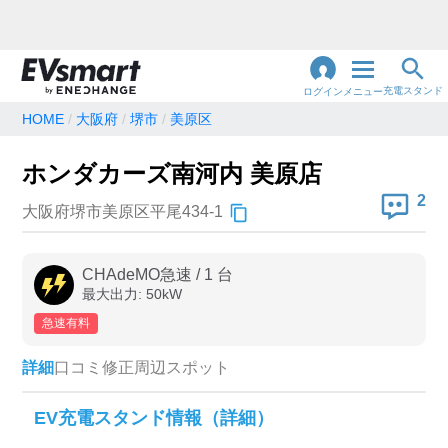
充電スタンド
ログイン
メニュー
HOME
大阪府
堺市
美原区
閉
じ
地名・観光スポット・住所
ホンダカーズ南河内 美原店
で検索
る
2
大阪府堺市美原区平尾434-1
充電器の種類
CHAdeMO急速
/
1
台
最大出力:
50
kW
急速充電器のみ表示
急速無料のみ表示
急速有料
高速道路上のみ表示
24時間営業のみ表示
詳細
口コミ
修正
周辺スポット
認証システム
EV充電スタンド情報（詳細）
e-Mobility Power
EV充電エネチェンジ