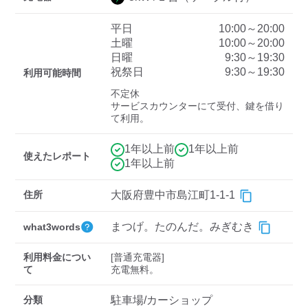
平日
10:00～20:00
土曜
10:00～20:00
ディーラー
日曜
9:30～19:30
祝祭日
9:30～19:30
利用可能時間
三菱ディーラーを表示
日産ディーラーを表示
不定休

トヨタディーラーを表
サービスカウンターにて受付、鍵を借り
示
て利用。
充電器の出力
1年以上前
1年以上前
使えたレポート
1年以上前
すべて
中速-20kW-以上
急速-44kW-以上
住所
大阪府豊中市島江町1-1-1
車種
まつげ。たのんだ。みぎむき
what3words
利用料金につい
[普通充電器]

て
充電無料。
分類
駐車場/カーショップ