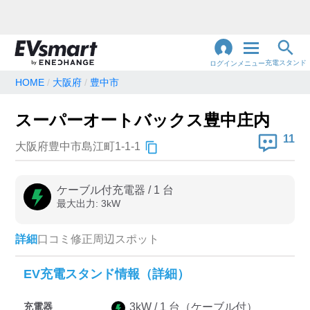
充電スタンド
ログイン
メニュー
HOME
大阪府
豊中市
閉
じ
地名・観光スポット・住所
スーパーオートバックス豊中庄内
で検索
る
11
大阪府豊中市島江町1-1-1
充電器の種類
ケーブル付充電器
/
1
台
最大出力:
3
kW
急速充電器のみ表示
急速無料のみ表示
高速道路上のみ表示
24時間営業のみ表示
詳細
口コミ
修正
周辺スポット
EV充電スタンド情報（詳細）
認証システム
充電器
3
kW /
1
台
（ケーブル付）
e-Mobility Power
EV充電エネチェンジ